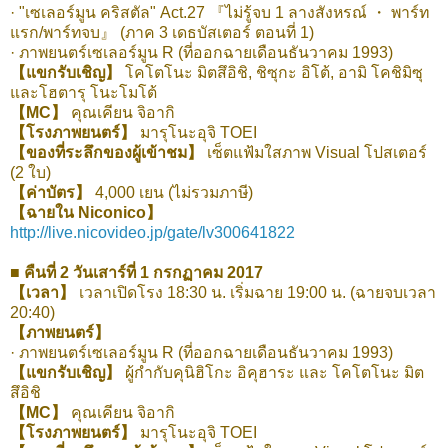
· "เซเลอร์มูน คริสตัล" Act.27 『ไม่รู้จบ 1 ลางสังหรณ์ ・ พาร์ท
แรก/พาร์ทจบ』 (ภาค 3 เดธบัสเตอร์ ตอนที่ 1)
· ภาพยนตร์เซเลอร์มูน R (ที่ออกฉายเดือนธันวาคม 1993)
【แขกรับเชิญ】
โคโตโนะ มิตสึอิชิ, ชิซุกะ อิโต้, อามิ โคชิมิซุ
และโฮตารุ โนะโมโต้
【MC】
คุณเคียน จิอากิ
【โรงภาพยนตร์】
มารุโนะอุจิ TOEI
【ของที่ระลึกของผู้เข้าชม】
เซ็ตแฟ้มใสภาพ Visual โปสเตอร์
(2 ใบ)
【ค่าบัตร】
4,000 เยน (ไม่รวมภาษี)
【ฉายใน Niconico】
http://live.nicovideo.jp/gate/lv300641822
■ คืนที่ 2 วันเสาร์ที่ 1 กรกฏาคม 2017
【เวลา】
เวลาเปิดโรง 18:30 น. เริ่มฉาย 19:00 น. (ฉายจบเวลา
20:40)
【ภาพยนตร์】
· ภาพยนตร์เซเลอร์มูน R (ที่ออกฉายเดือนธันวาคม 1993)
【แขกรับเชิญ】
ผู้กำกับคุนิฮิโกะ อิคุฮาระ และ โคโตโนะ มิต
สึอิชิ
【MC】
คุณเคียน จิอากิ
【โรงภาพยนตร์】
มารุโนะอุจิ TOEI