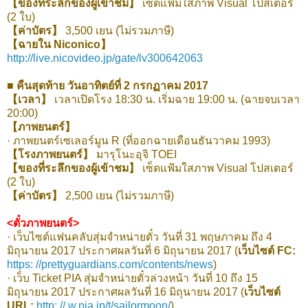
【ของที่ระลึกของผู้เข้าชม】
เซ็ตแฟ้มใสภาพ Visual โปสเตอร์
(2 ใบ)
【ค่าบัตร】
3,500 เยน (ไม่รวมภาษี)
【ฉายใน Niconico】
http://live.nicovideo.jp/gate/lv300642063
■ คืนสุดท้าย วันอาทิตย์ที่ 2 กรกฏาคม 2017
【เวลา】
เวลาเปิดโรง 18:30 น. เริ่มฉาย 19:00 น. (ฉายจบเวลา
20:00)
【ภาพยนตร์】
· ภาพยนตร์เซเลอร์มูน R (ที่ออกฉายเดือนธันวาคม 1993)
【โรงภาพยนตร์】
มารุโนะอุจิ TOEI
【ของที่ระลึกของผู้เข้าชม】
เซ็ตแฟ้มใสภาพ Visual โปสเตอร์
(2 ใบ)
【ค่าบัตร】
2,500 เยน (ไม่รวมภาษี)
<ตั๋วภาพยนตร์>
· เว็บไซต์แฟนคลับสุ่มจำหน่ายตั๋ว วันที่ 31 พฤษภาคม ถึง 4
มิถุนายน 2017 ประกาศผลวันที่ 6 มิถุนายน 2017 (
เว็บไซต์ FC:
https: //prettyguardians.com/contents/news
)
· เว็บ Ticket PIA สุ่มจำหน่ายตั๋วล่วงหน้า วันที่ 10 ถึง 15
มิถุนายน 2017 ประกาศผลวันที่ 16 มิถุนายน 2017 (
เว็บไซต์
URL:
http: // w.pia.jp/t/sailormoon/
)