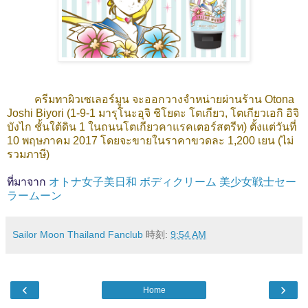
ครีมทาผิวเซเลอร์มูน จะออกวางจำหน่ายผ่านร้าน Otona
Joshi Biyori (1-9-1 มารุโนะอุจิ ชิโยดะ โตเกียว, โตเกียวเอกิ อิจิ
บังไก ชั้นใต้ดิน 1 ในถนนโตเกียวคาแรคเตอร์สตรีท) ตั้งแต่วันที่
10 พฤษภาคม 2017 โดยจะขายในราคาขวดละ 1,200 เยน (ไม่
รวมภาษี)
ที่มาจาก
オトナ女子美日和 ボディクリーム 美少女戦士セー
ラームーン
Sailor Moon Thailand Fanclub
時刻:
9:54 AM
‹
›
Home