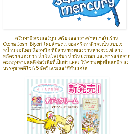
ครีมทาผิวเซเลอร์มูน เตรียมออกวางจำหน่ายในร้าน
Otona Joshi Biyori โดยลักษณะของครีมทาผิวจะเป็นแบบเจ
ลน้ำนมชนิดเหนียวหนืด ที่มีส่วนผสมของว่านหางจระเข้ สาร
สกัดจากแตงกวา น้ำมันโจโจ้บา น้ำมันมะกอก และสารสกัดจาก
ดอกกุหลาบแคลิฟอร์เนียที่เป็นส่วนผสมให้ความชุ่มชื่นแก่ผิว ลง
บรรจุขวดดีไซน์ 5 อัศวินเซเลอร์สีสันสดใส