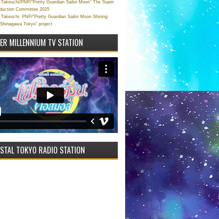
Takeuchi/PNP/“Pretty Guardian Sailor Moon” The Super
oduction Committee 2025
Takeuchi, PNP/“Pretty Guardian Sailor Moon Shining
 Shinagawa Tokyo” project
VER MILLENNIUM TV STATION
STAL TOKYO RADIO STATION