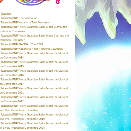
Takeuchi
Takeuchi/PNP, Toei Animation
Takeuchi/PNP/Kodansha/Toei Animation
Takeuchi/PNP/Pretty Guardian Sailor Moon Eternal the
roduction Committee
Takeuchi/PNP/Pretty Guardian Sailor Moon Cosmos the
roduction Committee
Takeuchi/PNP, BANDAI, Toei 2003
 Takeuchi/PNP/Kodansha/Nelke Planning/DWANGO
Takeuchi/PNP/Pretty Guardian Sailor Moon the Musical
ion Committee 2014
Takeuchi/PNP/Pretty Guardian Sailor Moon the Musical
ion Committee 2015
Takeuchi/PNP/Pretty Guardian Sailor Moon the Musical
ion Committee 2016
Takeuchi/PNP/Pretty Guardian Sailor Moon the Musical
ion Committee 2017
Takeuchi/PNP/Pretty Guardian Sailor Moon the Musical
ion Committee 2021
Takeuchi/PNP/Pretty Guardian Sailor Moon the Musical
ion Committee 2022
Takeuchi/PNP/Pretty Guardian Sailor Moon the Musical
a46 Ver. Production Committee
Takeuchi/PNP/Pretty Guardian Sailor Moon the Musical
a46 Ver. Production Committee 2019
Takeuchi/PNP/Pretty Guardian Sailor Moon the Musical
a46 Ver. Production Committee 2024