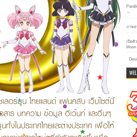
Paral
～
ภาพยน
เปิดต
Moon 
Desi
WEL