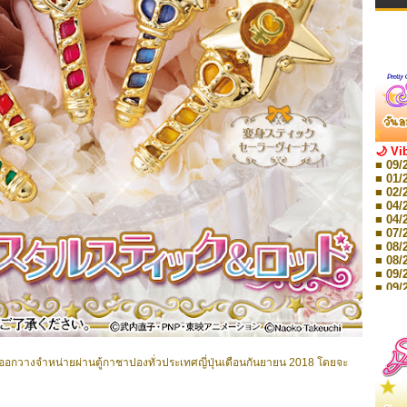
🌙 Vi
■ 09/
■ 01/
■ 02/
■ 04/
■ 04/
■ 07/
■ 08/
■ 08/
■ 09/
■ 09/
■ 10/
■ 10/
■ 08/
Storie
■ 09/
อกวางจำหน่ายผ่านตู้กาชาปองทั่วประเทศญี่ปุ่นเดือนกันยายน 2018 โดยจะ
Storie
■ 01/
Editio