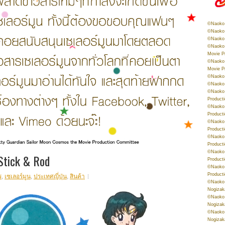
©Naoko 
©Naoko 
©Naoko 
©Naoko 
Movie P
©Naoko 
Movie P
©Naoko 
©Naoko
©Naoko 
Product
©Naoko 
Product
©Naoko 
Product
©Naoko 
Product
©Naoko 
Stick & Rod
Product
©Naoko 
Product
ร
,
เซเลอร์มูน
,
ประเทศญี่ปุ่น
,
สินค้า
©Naoko 
Nogizak
©Naoko 
Nogizak
©Naoko 
Nogizak