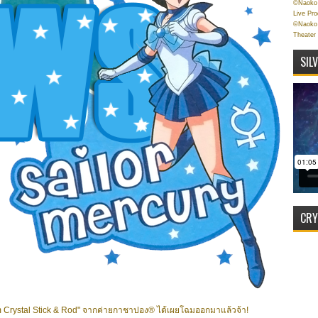
©Naoko 
Live Pr
©Naoko 
Theater
SIL
CRY
rism Crystal Stick & Rod" จากค่ายกาชาปอง® ได้เผยโฉมออกมาแล้วจ้า!