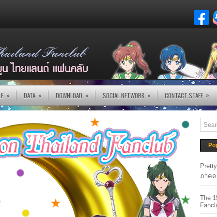
»
»
»
»
»
LE
DATA
DOWNLOAD
SOCIAL NETWORK
CONTACT STAFF
Po
Prett
ภาคค
The 1
Fancl