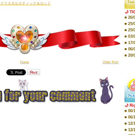
■ 01/
ムクリスタルスティック＆ロッド
Editio
■ 03/
🌙 TI
Editio
■ 26/
■ 03/
Editio
■ 25/
■ 07/
■ 25/
Editio
■ 03/
■ 07/
Editio
■ 17/
■ 11/
■ 06/
Editio
■ 01/
■ 20/
Editio
■ 20/
Home
Older Post
■ 03/
■ 29/
Editio
■ 04/
■ 29/
Editio
■ 10/
■ TBA
■ TBA
■ 10/
■ 17/
■ 26/
🌙 Ri
■ 08/
■ 06/
■ 19/
■ 06/
■ 08/
■ 12/
■ 07/
■ 12/
■ 28/