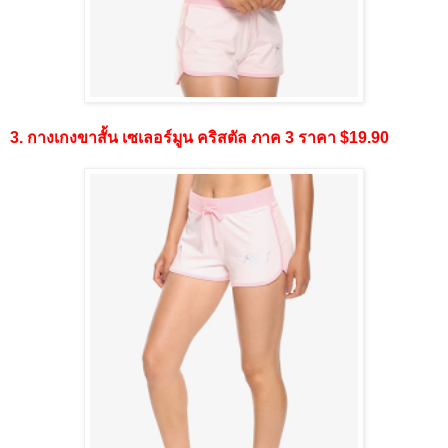
3. กางเกงขาสั้น เซเลอร์มูน คริสตัล ภาค 3 ราคา $19.90