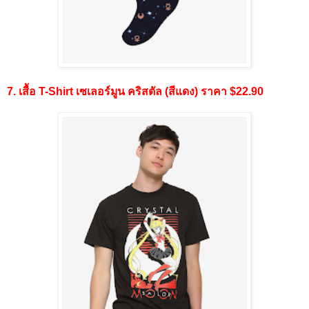
7. เสื้อ T-Shirt เซเลอร์มูน คริสตัล (สีแดง) ราคา $22.90