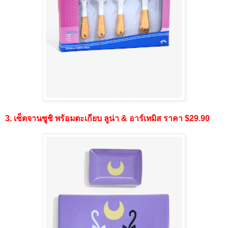
3. เซ็ตจานซูชิ พร้อมตะเกียบ ลูน่า & อาร์เทมิส ราคา $29.90