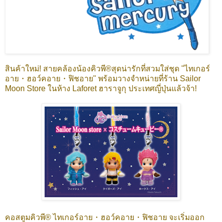
สินค้าใหม่! สายคล้องน้องคิวพี®สุดน่ารักที่สวมใส่ชุด "ไทเกอร์
อาย・ฮอว์คอาย・ฟิชอาย" พร้อมวางจำหน่ายที่ร้าน Sailor
Moon Store ในห้าง Laforet ฮาราจูกุ ประเทศญี่ปุ่นแล้วจ้า!
คอสตูมคิวพี® ไทเกอร์อาย・ฮอว์คอาย・ฟิชอาย จะเริ่มออก