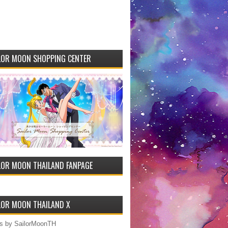
LOR MOON SHOPPING CENTER
LOR MOON THAILAND FANPAGE
LOR MOON THAILAND X
s by SailorMoonTH