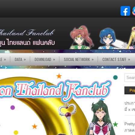
»
»
»
»
»
LE
DATA
DOWNLOAD
SOCIAL NETWORK
CONTACT STAFF
Po
ประกา
มี่ x 
Prett
ภาคค