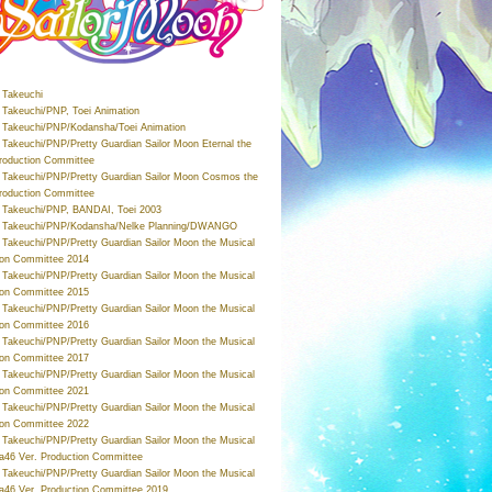
Takeuchi
Takeuchi/PNP, Toei Animation
Takeuchi/PNP/Kodansha/Toei Animation
Takeuchi/PNP/Pretty Guardian Sailor Moon Eternal the
roduction Committee
Takeuchi/PNP/Pretty Guardian Sailor Moon Cosmos the
roduction Committee
Takeuchi/PNP, BANDAI, Toei 2003
 Takeuchi/PNP/Kodansha/Nelke Planning/DWANGO
Takeuchi/PNP/Pretty Guardian Sailor Moon the Musical
ion Committee 2014
Takeuchi/PNP/Pretty Guardian Sailor Moon the Musical
ion Committee 2015
Takeuchi/PNP/Pretty Guardian Sailor Moon the Musical
ion Committee 2016
Takeuchi/PNP/Pretty Guardian Sailor Moon the Musical
ion Committee 2017
Takeuchi/PNP/Pretty Guardian Sailor Moon the Musical
ion Committee 2021
Takeuchi/PNP/Pretty Guardian Sailor Moon the Musical
ion Committee 2022
Takeuchi/PNP/Pretty Guardian Sailor Moon the Musical
a46 Ver. Production Committee
Takeuchi/PNP/Pretty Guardian Sailor Moon the Musical
a46 Ver. Production Committee 2019