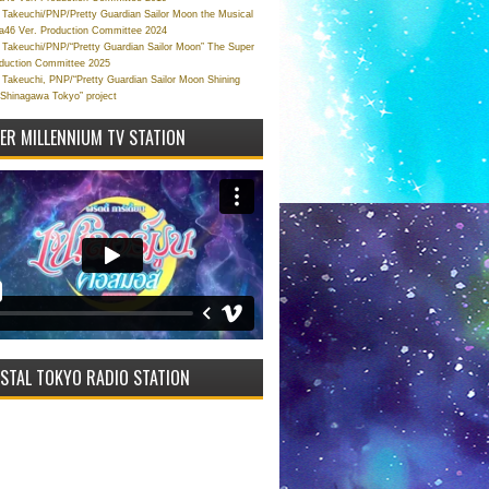
Takeuchi/PNP/Pretty Guardian Sailor Moon the Musical
a46 Ver. Production Committee 2024
Takeuchi/PNP/“Pretty Guardian Sailor Moon” The Super
oduction Committee 2025
Takeuchi, PNP/“Pretty Guardian Sailor Moon Shining
 Shinagawa Tokyo” project
VER MILLENNIUM TV STATION
STAL TOKYO RADIO STATION