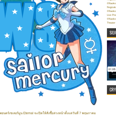
©Naoko 
Nogizak
©Naoko 
Live Pr
©Naoko 
Theater
SIL
CRY
์เซเลอร์มูน Eternal จะเปิดให้สั่งซื้อล่วงหน้าตั้งแต่วันที่ 7 พฤษภาคม