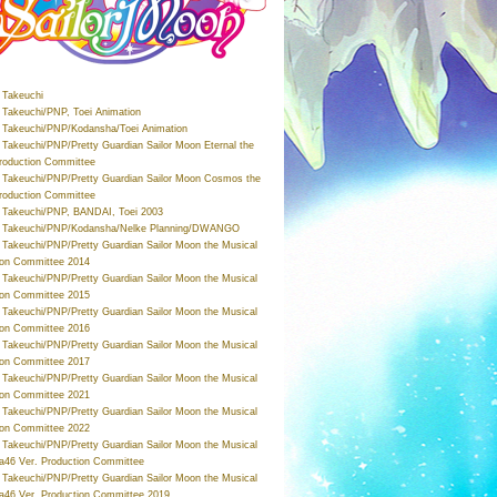
Takeuchi
Takeuchi/PNP, Toei Animation
Takeuchi/PNP/Kodansha/Toei Animation
Takeuchi/PNP/Pretty Guardian Sailor Moon Eternal the
roduction Committee
Takeuchi/PNP/Pretty Guardian Sailor Moon Cosmos the
roduction Committee
Takeuchi/PNP, BANDAI, Toei 2003
 Takeuchi/PNP/Kodansha/Nelke Planning/DWANGO
Takeuchi/PNP/Pretty Guardian Sailor Moon the Musical
ion Committee 2014
Takeuchi/PNP/Pretty Guardian Sailor Moon the Musical
ion Committee 2015
Takeuchi/PNP/Pretty Guardian Sailor Moon the Musical
ion Committee 2016
Takeuchi/PNP/Pretty Guardian Sailor Moon the Musical
ion Committee 2017
Takeuchi/PNP/Pretty Guardian Sailor Moon the Musical
ion Committee 2021
Takeuchi/PNP/Pretty Guardian Sailor Moon the Musical
ion Committee 2022
Takeuchi/PNP/Pretty Guardian Sailor Moon the Musical
a46 Ver. Production Committee
Takeuchi/PNP/Pretty Guardian Sailor Moon the Musical
a46 Ver. Production Committee 2019