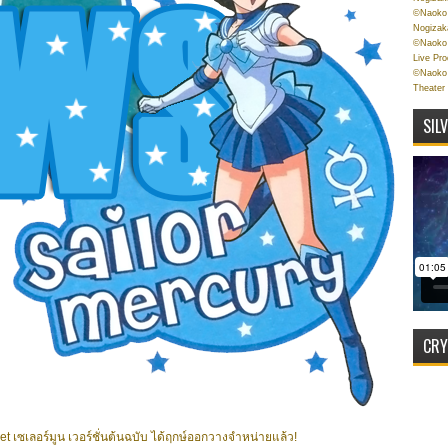
©Naoko 
Nogizak
©Naoko 
Live Pr
©Naoko 
Theater
SIL
CRY
t เซเลอร์มูน เวอร์ชั่นต้นฉบับ ได้ฤกษ์ออกวางจำหน่ายแล้ว!