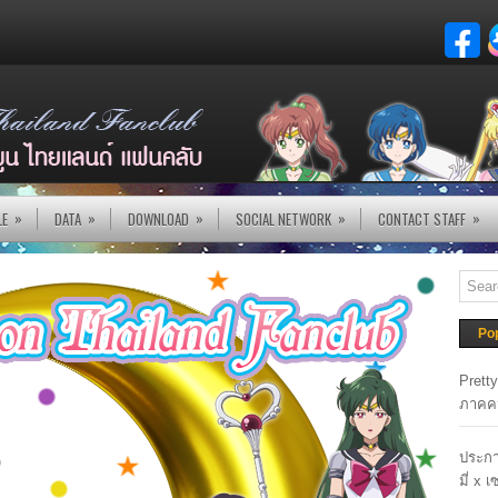
»
»
»
»
»
LE
DATA
DOWNLOAD
SOCIAL NETWORK
CONTACT STAFF
Po
Prett
ภาคค
ประกา
มี่ x 