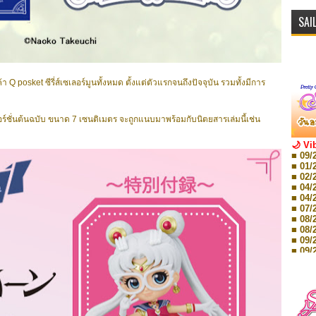
SAI
Q posket ซีรี่ส์เซเลอร์มูนทั้งหมด ตั้งแต่ตัวแรกจนถึงปัจจุบัน รวมทั้งมีการ
วอร์ชั่นต้นฉบับ ขนาด 7 เซนติเมตร จะถูกแนบมาพร้อมกับนิตยสารเล่มนี้เช่น
🌙 Vi
■ 09/
■ 01/
■ 02/
■ 04/
■ 04/
■ 07/
■ 08/
■ 08/
■ 09/
■ 09/
■ 10/
■ 10/
■ 08/
Storie
■ 09/
Storie