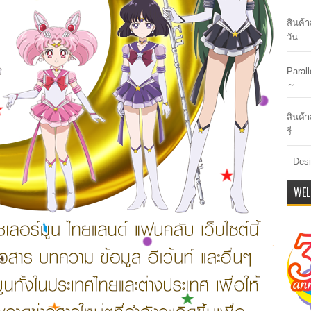
สินค้
วัน
Paral
～
สินค้า
รี่
Desi
WEL