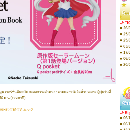
■ 01/
Editio
■ 01/
Editio
■ 03/
🌙 TI
Editio
■ 26/
■ 03/
Editio
■ 25/
■ 07/
■ 25/
Editio
■ 03/
■ 07/
Editio
■ 17/
■ 11/
■ 06/
Editio
■ 01/
■ 20/
Editio
■ 20/
■ 03/
■ 29/
Editio
■ 04/
■ 29/
Editio
■ 10/
■ TBA
ูน เวอร์ชั่นต้นฉบับ จะออกวางจำหน่ายตามแผงหนังสือทั่วประเทศญี่ปุ่นวันที่
■ TBA
■ 10/
0 เยน (รวมภาษี)
■ 17/
■ 26/
sket 付録付きムック
🌙 Ri
■ 08/
■ 06/
■ 19/
■ 06/
■ 08/