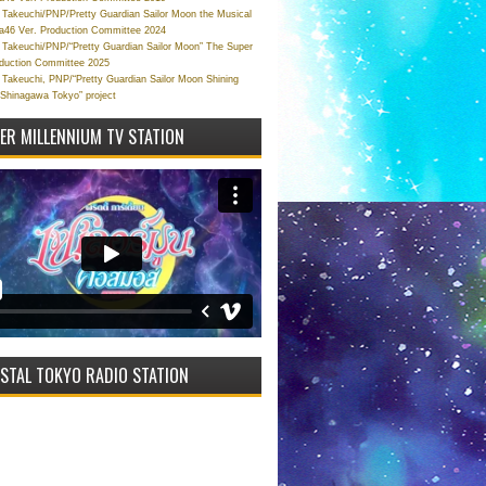
Takeuchi/PNP/Pretty Guardian Sailor Moon the Musical
a46 Ver. Production Committee 2024
Takeuchi/PNP/“Pretty Guardian Sailor Moon” The Super
oduction Committee 2025
Takeuchi, PNP/“Pretty Guardian Sailor Moon Shining
 Shinagawa Tokyo” project
VER MILLENNIUM TV STATION
STAL TOKYO RADIO STATION