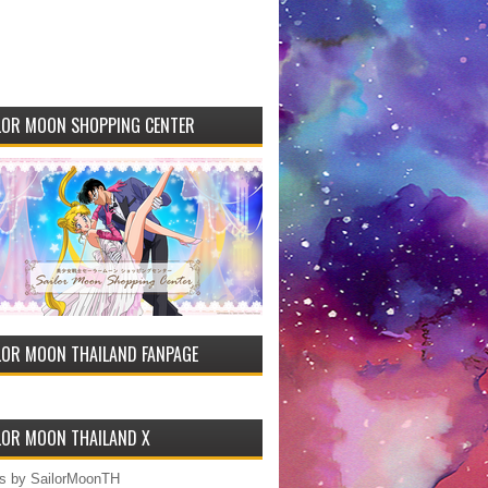
LOR MOON SHOPPING CENTER
LOR MOON THAILAND FANPAGE
LOR MOON THAILAND X
s by SailorMoonTH