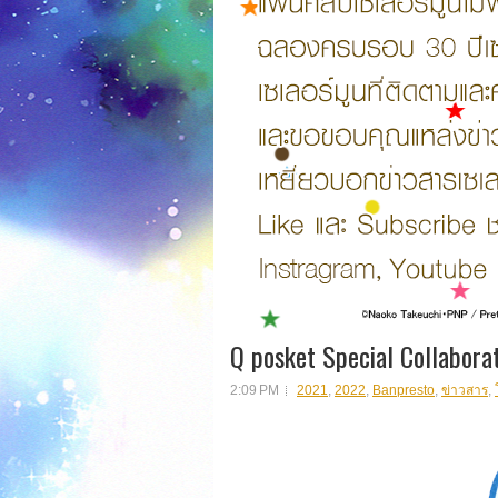
Q posket Special Collabor
2:09 PM
2021
,
2022
,
Banpresto
,
ข่าวสาร
,