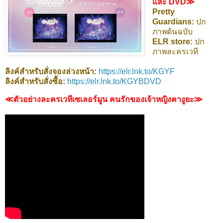
และ DVD≫
Pretty
Guardians:
ปก
ภาพต้นฉบับ
ELR store:
ปก
ภาพละครเวที
ลิงค์สำหรับสั่งจองล่วงหน้า:
https://elr.lnk.to/KGYF
ลิงค์สำหรับสั่งซื้อ:
https://elr.lnk.to/KGYBDVD
≪ตัวอย่างละครเวทีเซเลอร์มูน คนรักของเจ้าหญิงคางูยะ≫