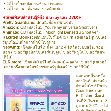
・วีดีโอเบื้องหลังตอนซ้อมการแสดง
・วีดีโอสายตาที่มองมาของนักแสดง
≪สิทธิพิเศษสำหรับผู้ที่ซื้อ Blu-ray และ DVD≫
Pretty Guardians:
ปกหนังสือภาพต้นฉบับ
Amazon:
CD เพลงใหม่ (You're my universe Short ver.)
Animate:
CD เพลงใหม่ (Moonlight Densetsu Short ver.)
Rakuten Books:
เซ็ตแผ่นโบร์ไมด์ (5 แผ่น) (เซเลอร์มูน/เซเลอ
ร์มูนน้อย/หน้ากากทักซิโด้/ลูน่า)
Neowing:
เซ็ตแผ่นโบร์ไมด์ (4 แผ่น) 4 อัศวินระบบสุริยะรอบ
นอก (เซเลอร์ยูเรนัส/เซเลอร์เนปจูน/เซเลอร์พลูโต/เซเลอร์แซท
เทิร์น)
ELR store:
เซ็ตแผ่นโบร์ไมด์ (4 แผ่น) 4 อัศวินเซเลอร์ (เซเลอร์
เมอร์คิวรี่/เซเลอร์มาร์ส/เซเลอร์จูปิเตอร์/เซเลอร์วีนัส)
นอกจากนี้หากสั่ง
จองสินค้าล่วงหน้า
ผ่านเว็บไซต์ Pretty
Guardians และ
ELR store ตั้งแต่
วันที่ 3 กันยายน - 3
ตุลาคม 2021 จะได้
รับปกพิเศษสำหรับ