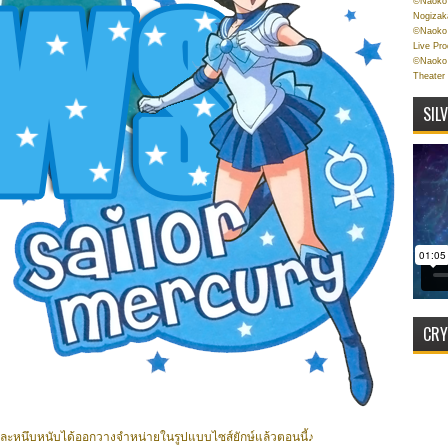
©Naoko 
Nogizak
©Naoko 
Live Pr
©Naoko 
Theater
SIL
CRY
นิ่มและหนึบหนับได้ออกวางจำหน่ายในรูปแบบไซส์ยักษ์แล้วตอนนี้♪