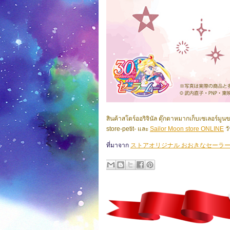
สินค้าสโตร์ออริจินัล ตุ๊กตาหมากเก็บเซเลอร์ม
store-petit- และ
Sailor Moon store ONLINE
วั
ที่มาจาก
ストアオリジナル おおきなセーラ