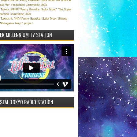
Takeuchi/PNP/Pretty Guardian Sailor Moon the Musical
a46 Ver. Production Committee 2024
Takeuchi/PNP/“Pretty Guardian Sailor Moon” The Super
oduction Committee 2025
Takeuchi, PNP/“Pretty Guardian Sailor Moon Shining
 Shinagawa Tokyo” project
VER MILLENNIUM TV STATION
STAL TOKYO RADIO STATION