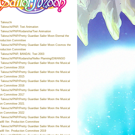
Takeuchi
Takeuchi/PNP, Toei Animation
Takeuchi/PNP/Kodansha/Toei Animation
Takeuchi/PNP/Pretty Guardian Sailor Moon Eternal the
roduction Committee
Takeuchi/PNP/Pretty Guardian Sailor Moon Cosmos the
roduction Committee
Takeuchi/PNP, BANDAI, Toei 2003
 Takeuchi/PNP/Kodansha/Nelke Planning/DWANGO
Takeuchi/PNP/Pretty Guardian Sailor Moon the Musical
ion Committee 2014
Takeuchi/PNP/Pretty Guardian Sailor Moon the Musical
ion Committee 2015
Takeuchi/PNP/Pretty Guardian Sailor Moon the Musical
ion Committee 2016
Takeuchi/PNP/Pretty Guardian Sailor Moon the Musical
ion Committee 2017
Takeuchi/PNP/Pretty Guardian Sailor Moon the Musical
ion Committee 2021
Takeuchi/PNP/Pretty Guardian Sailor Moon the Musical
ion Committee 2022
Takeuchi/PNP/Pretty Guardian Sailor Moon the Musical
a46 Ver. Production Committee
Takeuchi/PNP/Pretty Guardian Sailor Moon the Musical
a46 Ver. Production Committee 2019