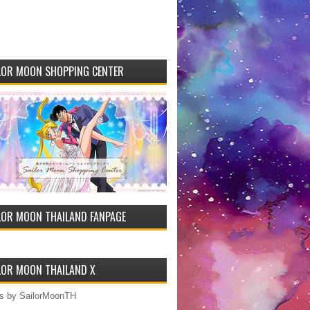
LOR MOON SHOPPING CENTER
LOR MOON THAILAND FANPAGE
LOR MOON THAILAND X
s by SailorMoonTH