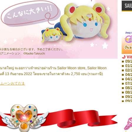
SAI
🌙 Vi
■ 09/
■ 01/
ูนขนาดใหญ่
จะออกวางจำหน่ายผ่านร้าน Sailor Moon store, Sailor Moon
■ 02/
นที่ 13 กันยายน 2022 โดยจะขายในราคาตัวละ 2,750 เยน (รวมภาษี)
■ 04/
■ 04/
■ 07/
ームーンおてだま
■ 08/
■ 08/
■ 09/
■ 09/
■ 10/
■ 10/
■ 08/
Storie
■ 09/
Storie