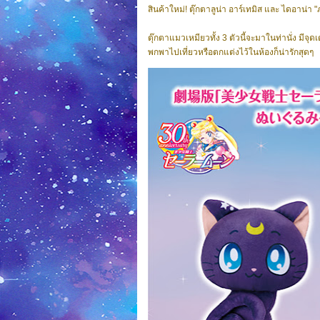
สินค้าใหม่! ตุ๊กตาลูน่า อาร์เทมิส และ ไดอาน่
ตุ๊กตาแมวเหมียวทั้ง 3 ตัวนี้จะมาในท่านั่ง มีจ
พกพาไปเที่ยวหรือตกแต่งไว้ในห้องก็น่ารักสุดๆ