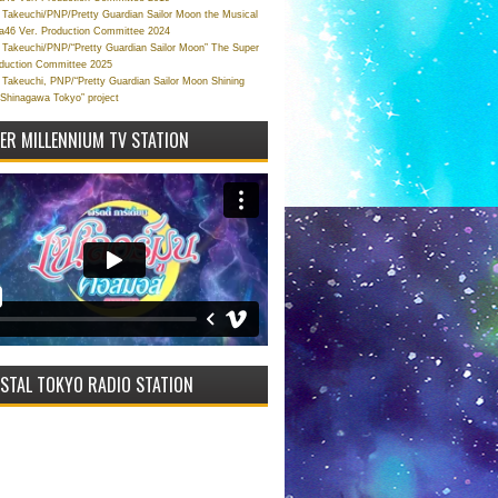
Takeuchi/PNP/Pretty Guardian Sailor Moon the Musical
a46 Ver. Production Committee 2024
Takeuchi/PNP/“Pretty Guardian Sailor Moon” The Super
oduction Committee 2025
Takeuchi, PNP/“Pretty Guardian Sailor Moon Shining
 Shinagawa Tokyo” project
VER MILLENNIUM TV STATION
STAL TOKYO RADIO STATION