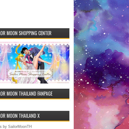
LOR MOON SHOPPING CENTER
LOR MOON THAILAND FANPAGE
LOR MOON THAILAND X
s by SailorMoonTH