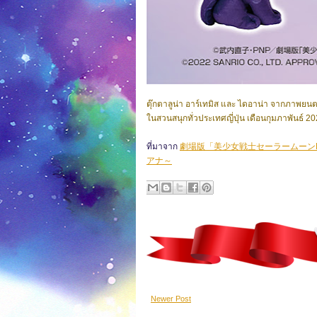
ตุ๊กตาลูน่า อาร์เทมิส และ ไดอาน่า จากภาพยน
ในสวนสนุกทั่วประเทศญี่ปุ่น เดือนกุมภาพันธ์ 2
ที่มาจาก
劇場版「美少女戦士セーラームーンEte
アナ～
Newer Post