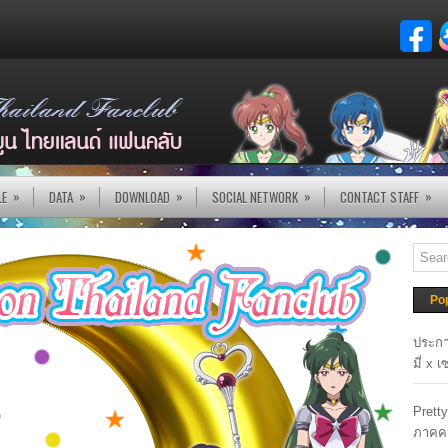
»
»
»
»
»
LE
DATA
DOWNLOAD
SOCIAL NETWORK
CONTACT STAFF
Po
ประกา
มี่ x 
Prett
ภาคค