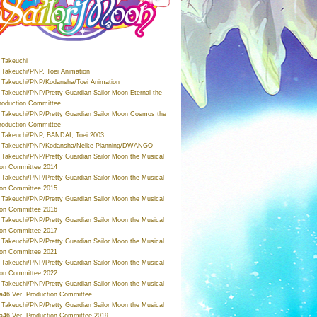
Takeuchi
Takeuchi/PNP, Toei Animation
Takeuchi/PNP/Kodansha/Toei Animation
Takeuchi/PNP/Pretty Guardian Sailor Moon Eternal the
roduction Committee
Takeuchi/PNP/Pretty Guardian Sailor Moon Cosmos the
roduction Committee
Takeuchi/PNP, BANDAI, Toei 2003
 Takeuchi/PNP/Kodansha/Nelke Planning/DWANGO
Takeuchi/PNP/Pretty Guardian Sailor Moon the Musical
ion Committee 2014
Takeuchi/PNP/Pretty Guardian Sailor Moon the Musical
ion Committee 2015
Takeuchi/PNP/Pretty Guardian Sailor Moon the Musical
ion Committee 2016
Takeuchi/PNP/Pretty Guardian Sailor Moon the Musical
ion Committee 2017
Takeuchi/PNP/Pretty Guardian Sailor Moon the Musical
ion Committee 2021
Takeuchi/PNP/Pretty Guardian Sailor Moon the Musical
ion Committee 2022
Takeuchi/PNP/Pretty Guardian Sailor Moon the Musical
a46 Ver. Production Committee
Takeuchi/PNP/Pretty Guardian Sailor Moon the Musical
a46 Ver. Production Committee 2019