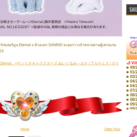
SAI
ตร์เซเลอร์มูน Eternal x ตัวละคร SANRIO จะออกวางจำหน่ายผ่านตู้เครนเกม
023
🌙 Vi
rnal」×サンリオキャラクターズ ぬいぐるみ～ルナ / アルテミス / ダイ
■ 09/
■ 01/
■ 02/
■ 04/
■ 04/
■ 07/
■ 08/
■ 08/
■ 09/
■ 09/
■ 10/
■ 10/
■ 08/
Storie
Home
Older Post
■ 09/
Storie