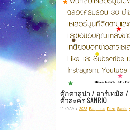
ตุ๊กตาลูน่า / อาร์เทมิส
ตัวละคร SANRIO
11:49 AM
2023
,
Banpresto
,
Prize
,
Sanrio
,