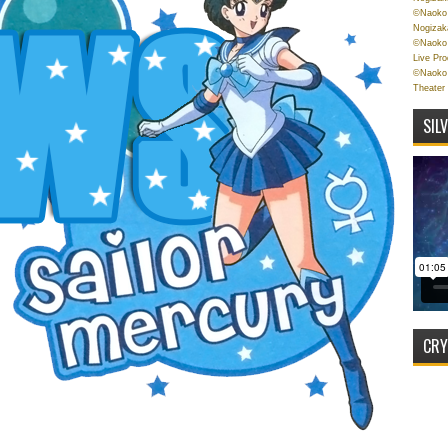
©Naoko 
Nogizak
©Naoko 
Live Pr
©Naoko 
Theater
SIL
CRY