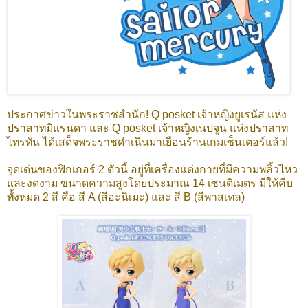
ประกาศข่าวในพระราชสำนัก! Q posket เจ้าหญิงยูเรนัส แห่ง
ปราสาทมิแรนดา และ Q posket เจ้าหญิงเนปจูน แห่งปราสาท
ไทรทัน ได้เสด็จพระราชดําเนินมาเยือนร้านเกมเซ็นเตอร์แล้ว!
จุดเด่นของฟิกเกอร์ 2 ตัวนี้ อยู่ที่เครื่องแต่งกายที่มีความพลิ้วไหว
และงดงาม ขนาดความสูงโดยประมาณ 14 เซนติเมตร มีให้คีบ
ทั้งหมด 2 สี คือ สี A (สีอะนิเมะ) และ สี B (สีพาสเทล)