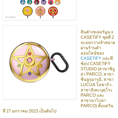
สินค้าเซเลอร์มูน x
CASETiFY ชุดที่ 2
จะออกวางจำหน่าย
ผ่านร้านค้า
ออนไลน์ของ
CASETiFY
และที่
ช้อป
CASETiFY
STUDiO (สาขาชิบู
ย่า PARCO, สาขา
ชินจูกุมารุอิ, สาขา
LUCUA โอซาก้า,
สาขาอิเคะบุคุโระ
PARCO และ
สาขานาโกย่า
PARCO) ตั้งแต่วัน
ที่ 27 มกราคม 2023 เป็นต้นไป