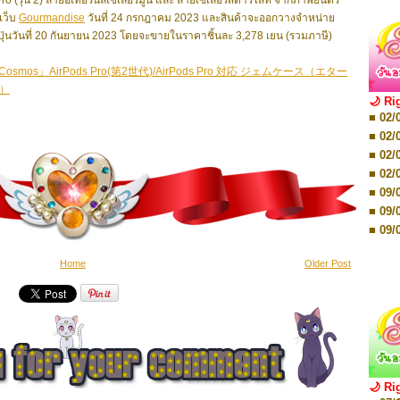
o (รุ่น 2) ลายอีเทอร์นัลเซเลอร์มูน และ ลายเซเลอร์สตาร์ไลท์ จากภาพยนตร์
■ 12/
เว็บ
Gourmandise
วันที่ 24 กรกฎาคม 2023 และสินค้าจะออกวางจำหน่าย
■ 19/
่ปุ่นวันที่ 20 กันยายน 2023 โดยจะขายในราคาชิ้นละ 3,278 เยน (รวมภาษี)
■ 19/
■ 26/
s」AirPods Pro(第2世代)/AirPods Pro 対応 ジェムケース（エター
）
■ 26/
🌙 Ri
■ 02/
■ 02/
■ 02/
■ 02/
■ 08/
■ 02/
■ 08/
■ 02/
■ 16/
■ 09/
■ 16/
■ 09/
■ 08/
■ 09/
■ 08/
■ 09/
■ 08/
Home
Older Post
■ 16/
■ 12/
■ 16/
■ 18/
■ 16/
■ 25/
■ 16/
■ 31/
■ 23/
■ 08/
■ 23/
■ 16/
■ 30/
🌙 Ri
■ 23/
■ 30/