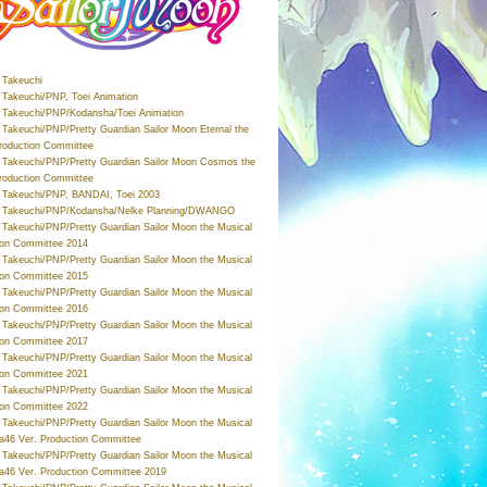
Takeuchi
Takeuchi/PNP, Toei Animation
Takeuchi/PNP/Kodansha/Toei Animation
Takeuchi/PNP/Pretty Guardian Sailor Moon Eternal the
roduction Committee
Takeuchi/PNP/Pretty Guardian Sailor Moon Cosmos the
roduction Committee
Takeuchi/PNP, BANDAI, Toei 2003
 Takeuchi/PNP/Kodansha/Nelke Planning/DWANGO
Takeuchi/PNP/Pretty Guardian Sailor Moon the Musical
ion Committee 2014
Takeuchi/PNP/Pretty Guardian Sailor Moon the Musical
ion Committee 2015
Takeuchi/PNP/Pretty Guardian Sailor Moon the Musical
ion Committee 2016
Takeuchi/PNP/Pretty Guardian Sailor Moon the Musical
ion Committee 2017
Takeuchi/PNP/Pretty Guardian Sailor Moon the Musical
ion Committee 2021
Takeuchi/PNP/Pretty Guardian Sailor Moon the Musical
ion Committee 2022
Takeuchi/PNP/Pretty Guardian Sailor Moon the Musical
a46 Ver. Production Committee
Takeuchi/PNP/Pretty Guardian Sailor Moon the Musical
a46 Ver. Production Committee 2019