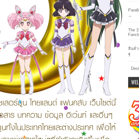
Paral
～
The 1
Fancl
สินค้า
รี่
Desi
WEL