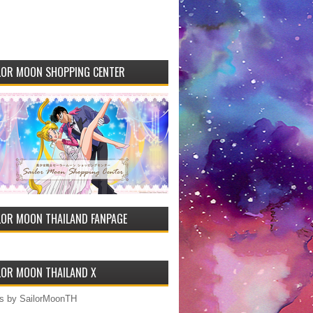
LOR MOON SHOPPING CENTER
LOR MOON THAILAND FANPAGE
LOR MOON THAILAND X
s by SailorMoonTH