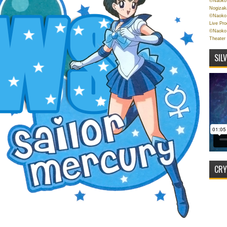
©Naoko 
Nogizak
©Naoko 
Live Pr
©Naoko 
Theater
SIL
CRY