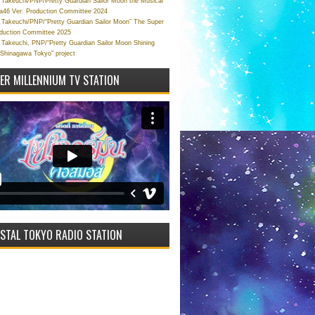
Takeuchi/PNP/Pretty Guardian Sailor Moon the Musical
a46 Ver. Production Committee 2024
Takeuchi/PNP/“Pretty Guardian Sailor Moon” The Super
oduction Committee 2025
Takeuchi, PNP/“Pretty Guardian Sailor Moon Shining
 Shinagawa Tokyo” project
VER MILLENNIUM TV STATION
STAL TOKYO RADIO STATION