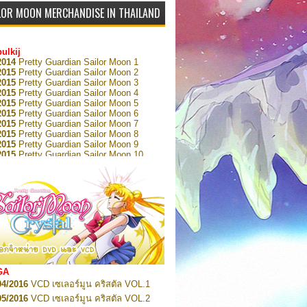
LOR MOON MERCHANDISE IN THAILAND
bulkij
2014
Pretty Guardian Sailor Moon 1
2015
Pretty Guardian Sailor Moon 2
2015
Pretty Guardian Sailor Moon 3
2015
Pretty Guardian Sailor Moon 4
2015
Pretty Guardian Sailor Moon 5
2015
Pretty Guardian Sailor Moon 6
2015
Pretty Guardian Sailor Moon 7
2015
Pretty Guardian Sailor Moon 8
2015
Pretty Guardian Sailor Moon 9
2015
Pretty Guardian Sailor Moon 10
2015
Pretty Guardian Sailor Moon 11
2015
Pretty Guardian Sailor Moon 12
2018
Pretty Guardian Sailor Moon Short
s 1
2018
Pretty Guardian Sailor Moon Short
s 2
2022
Pretty Guardian Sailor Moon Eternal
n 1
2022
Pretty Guardian Sailor Moon Eternal
n 2
2022
Pretty Guardian Sailor Moon Eternal
GA
n 3
04/2016
VCD เซเลอร์มูน คริสตัล VOL.1
2022
Pretty Guardian Sailor Moon Eternal
n 4
05/2016
VCD เซเลอร์มูน คริสตัล VOL.2