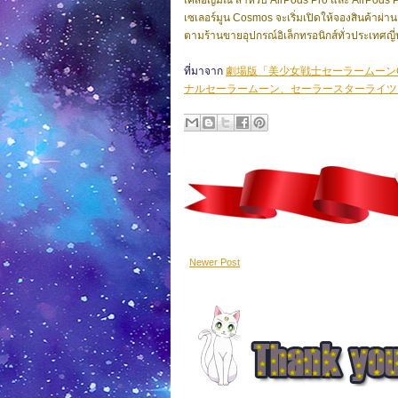
เคสอัญมณี สำหรับ AirPods Pro และ AirPods Pr
เซเลอร์มูน Cosmos จะเริ่มเปิดให้จองสินค้าผ่าน
ตามร้านขายอุปกรณ์อิเล็กทรอนิกส์ทั่วประเทศญี
ที่มาจาก
劇場版「美少女戦士セーラームーンCosmo
ナルセーラームーン、セーラースターライツ
Newer Post