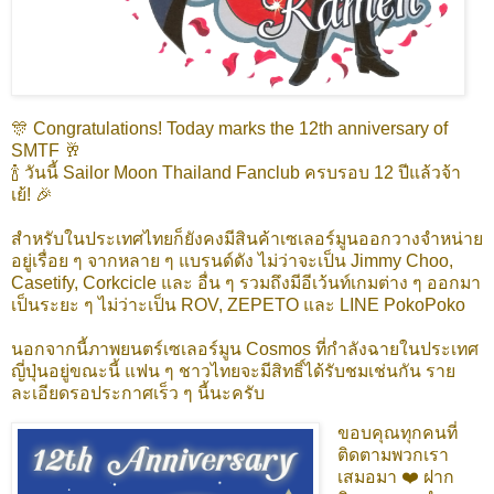
🎊 Congratulations! Today marks the 12th anniversary of
SMTF 🥂
🍾 วันนี้ Sailor Moon Thailand Fanclub ครบรอบ 12 ปีแล้วจ้า
เย้! 🎉
สำหรับในประเทศไทยก็ยังคงมีสินค้าเซเลอร์มูนออกวางจำหน่าย
อยู่เรื่อย ๆ จากหลาย ๆ แบรนด์ดัง ไม่ว่าจะเป็น Jimmy Choo,
Casetify, Corkcicle และ อื่น ๆ รวมถึงมีอีเว้นท์เกมต่าง ๆ ออกมา
เป็นระยะ ๆ ไม่ว่าะเป็น ROV, ZEPETO และ LINE PokoPoko
นอกจากนี้ภาพยนตร์เซเลอร์มูน Cosmos ที่กำลังฉายในประเทศ
ญี่ปุ่นอยู่ขณะนี้ แฟน ๆ ชาวไทยจะมีสิทธิ์ได้รับชมเช่นกัน ราย
ละเอียดรอประกาศเร็ว ๆ นี้นะครับ
ขอบคุณทุกคนที่
ติดตามพวกเรา
เสมอมา ❤️ ฝาก