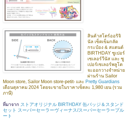
สินค้าสโตร์ออริจิ
นัล เซ็ตเข็มกลัด
กระป๋อง & สแตนด์
BIRTHDAY ซูเปอร์
เซเลอร์วีนัส และ ซู
เปอร์เซเลอร์พลูโต
จะออกวางจำหน่าย
ผ่านร้าน Sailor
Moon store, Sailor Moon store-petit- และ
Pretty Guardians
เดือนตุลาคม 2024 โดยจะขายในราคาเซ็ตละ 1,980 เยน (รวม
ภาษี)
ที่มาจาก
ストアオリジナル BIRTHDAY 缶バッジ＆スタンド
セット スーパーセーラーヴィーナス/スーパーセーラープル
ート