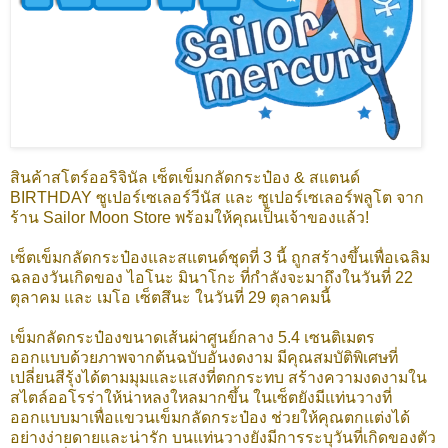
สินค้าสโตร์ออริจินัล เซ็ตเข็มกลัดกระป๋อง & สแตนด์
BIRTHDAY ซูเปอร์เซเลอร์วีนัส และ ซูเปอร์เซเลอร์พลูโต จาก
ร้าน Sailor Moon Store พร้อมให้คุณเป็นเจ้าของแล้ว!
เซ็ตเข็มกลัดกระป๋องและสแตนด์ชุดที่ 3 นี้ ถูกสร้างขึ้นเพื่อเฉลิม
ฉลองวันเกิดของ ไอโนะ มินาโกะ ที่กำลังจะมาถึงในวันที่ 22
ตุลาคม และ เมโอ เซ็ตสึนะ ในวันที่ 29 ตุลาคมนี้
เข็มกลัดกระป๋องขนาดเส้นผ่าศูนย์กลาง 5.4 เซนติเมตร
ออกแบบด้วยภาพจากต้นฉบับอันงดงาม มีคุณสมบัติพิเศษที่
เปลี่ยนสีรุ้งได้ตามมุมและแสงที่ตกกระทบ สร้างความงดงามใน
สไตล์ออโรร่าให้น่าหลงใหลมากขึ้น ในเซ็ตยังมีแท่นวางที่
ออกแบบมาเพื่อแขวนเข็มกลัดกระป๋อง ช่วยให้คุณตกแต่งได้
อย่างง่ายดายและน่ารัก บนแท่นวางยังมีการระบุวันที่เกิดของตัว