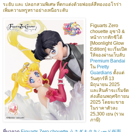
ระยับ และ ปลอกสวมพิเศษ ที่ตกแต่งด้วยฟอยล์สีทองออโรร่า
เพิ่มความหรูหราอย่างเหนือระดับ
Figuarts Zero
chouette อุซางิ &
หน้ากากทักซิโด้
[Moonlight Glow
Edition] จะเริ่มเปิด
ให้จองผ่านเว็บลับ
Premium Bandai
ใน
Pretty
Guardians
ตั้งแต่
วันศุกร์ที่ 13
มิถุนายน 2025
และสินค้าจะเริ่มจัด
ส่งเดือนพฤศจิกายน
2025 โดยจะขาย
ในราคาตัวละ
25,300 เยน (รวม
ภาษี)
ที่มาจาก
Figuarts Zero chouette うさぎ＆タキシード仮面