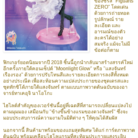
ของซีรีส์ "Figuarts
ZERO" โดดเด่น
ด้วยการถ่ายทอด
รูปลักษณ์ ราย
ละเอียด และ
อารมณ์ของตัว
ละครได้อย่าง
สมจริง แม้จะไม่มี
ข้อต่อก็ตาม
ฟิกเกอร์ยอดนิยมจากปี 2018 ชิ้นนี้ถูกนำกลับมาสร้างสรรค์ใหม่
อีกครั้งภายใต้คอนเซ็ปต์ "Moonlight Glow" หรือ "แสงจันทร์
เรืองรอง" ด้วยการปรับโทนสีและรายละเอียดการลงสีทั้งหมด
อย่างประณีต เพื่อสะท้อนความเปล่งประกายของชุดเดรสและ
ชุดทักซิโด้ภายใต้แสงจันทร์ ตามแบบภาพวาดต้นฉบับของอา
จารย์ทาเคอุจิ นาโอโกะ
ไฮไลต์สำคัญของเวอร์ชันนี้อยู่ที่เฉดสีที่สามารถเปลี่ยนแปลงไป
ตามมุมมอง เสมือนกับ "ข้างขึ้นข้างแรมของดวงจันทร์" ซึ่งจะ
มอบประสบการณ์ความงามในมิติต่าง ๆ ให้คุณได้สัมผัส
นอกจากนี้ สินค้ามาพร้อมของแถมสุดพิเศษ ได้แก่ การ์ดภาพวาด
ต้นฉบับ พร้อมเคลือบโฮโลแกรมที่สะท้อนประกายแสงระยิบ