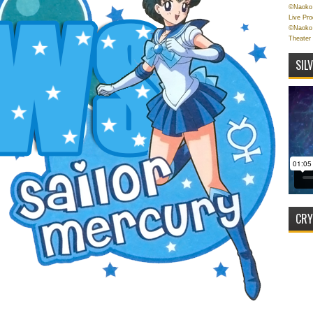
©Naoko 
Live Pr
©Naoko 
Theater
SIL
CRY