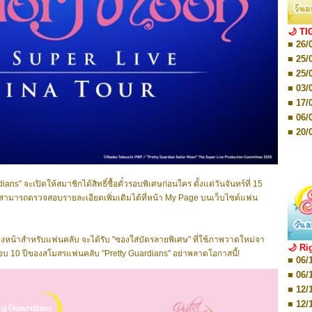
■ 01/
Editio
■ 03/
🌙 TI
Editio
■ 26/
■ 03/
Editio
■ 25/
■ 07/
■ 25/
Editio
■ 03/
■ 07/
Editio
■ 17/
■ 11/
■ 06/
Editio
■ 01/
■ 20/
Editio
■ 20/
■ 03/
■ 29/
Editio
■ 04/
■ 29/
Editio
" จะเปิดให้สมาชิกได้สิทธิ์ซื้อตั๋วรอบพิเศษก่อนใคร ตั้งแต่วันจันทร์ที่ 15
■ 10/
■ TBA
) สามารถตรวจสอบรายละเอียดเพิ่มเติมได้ที่หน้า My Page บนเว็บไซต์แฟน
■ TBA
■ 10/
■ 17/
■ 26/
ล่วงหน้าสำหรับแฟนคลับ จะได้รับ "ซองใส่บัตรลายพิเศษ" ที่ใช้ภาพวาดใหม่จา
🌙 Ri
■ 08/
บรอบ 10 ปีของสโมสรแฟนคลับ "Pretty Guardians" อย่าพลาดโอกาสนี้!
■ 06/
■ 19/
■ 06/
■ 08/
■ 12/
■ 07/
■ 12/
■ 28/