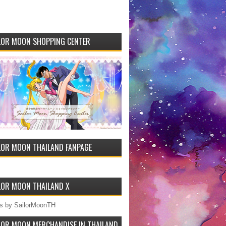
LOR MOON SHOPPING CENTER
LOR MOON THAILAND FANPAGE
LOR MOON THAILAND X
s by SailorMoonTH
LOR MOON MERCHANDISE IN THAILAND