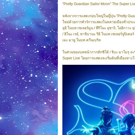
"Pretty Guardian Sailor Moon" The Super Li
หลังจากการแสดงรอบใหญ่ในญี่ปุ่น "Pretty Guar
ใหม่ด้วยการทัวร์การแสดงในหลายเมืองทั่วประ
ยุอิ ในบท เซเลอร์มูน / สึกิโนะ อุซางิ, โออิกาวะ 
/ ฮิโนะ เรย์, ทาจิบานะ ริอิ ในบท เซเลอร์จูปิเตอร
เมะ มายู ในบท ควีนเบริล
ในส่วนของบทหน้ากากทักซิโด้ / จิบะ มาโมรุ จะ
Super Live โดยการแสดงจะเริ่มต้นที่เมืองหาง