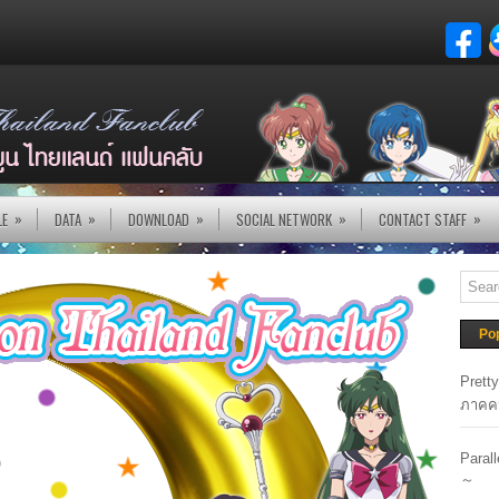
»
»
»
»
»
LE
DATA
DOWNLOAD
SOCIAL NETWORK
CONTACT STAFF
Po
Prett
ภาคค
Paral
～