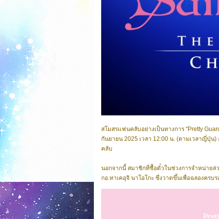
สโมสรแฟนคลับอย่างเป็นทางการ "Pretty Guardians
กันยายน 2025 เวลา 12:00 น. (ตามเวลาญี่ปุ่น
คลับ
นอกจากนี้ สมาชิกที่ซื้อตั๋วในช่วงการจำหน่าย
กอ.ทาเคอุจิ นาโอโกะ ซึ่งวาดขึ้นเพื่อฉลองคร