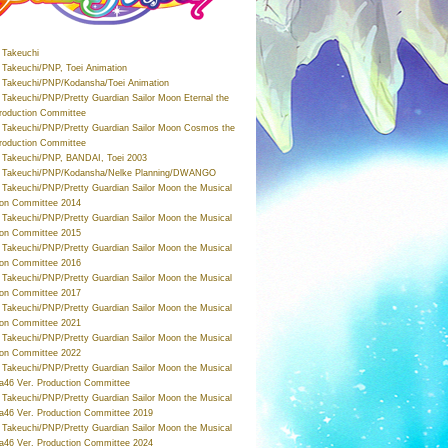
Takeuchi
Takeuchi/PNP, Toei Animation
Takeuchi/PNP/Kodansha/Toei Animation
Takeuchi/PNP/Pretty Guardian Sailor Moon Eternal the
roduction Committee
Takeuchi/PNP/Pretty Guardian Sailor Moon Cosmos the
roduction Committee
Takeuchi/PNP, BANDAI, Toei 2003
 Takeuchi/PNP/Kodansha/Nelke Planning/DWANGO
Takeuchi/PNP/Pretty Guardian Sailor Moon the Musical
ion Committee 2014
Takeuchi/PNP/Pretty Guardian Sailor Moon the Musical
ion Committee 2015
Takeuchi/PNP/Pretty Guardian Sailor Moon the Musical
ion Committee 2016
Takeuchi/PNP/Pretty Guardian Sailor Moon the Musical
ion Committee 2017
Takeuchi/PNP/Pretty Guardian Sailor Moon the Musical
ion Committee 2021
Takeuchi/PNP/Pretty Guardian Sailor Moon the Musical
ion Committee 2022
Takeuchi/PNP/Pretty Guardian Sailor Moon the Musical
a46 Ver. Production Committee
Takeuchi/PNP/Pretty Guardian Sailor Moon the Musical
a46 Ver. Production Committee 2019
Takeuchi/PNP/Pretty Guardian Sailor Moon the Musical
a46 Ver. Production Committee 2024