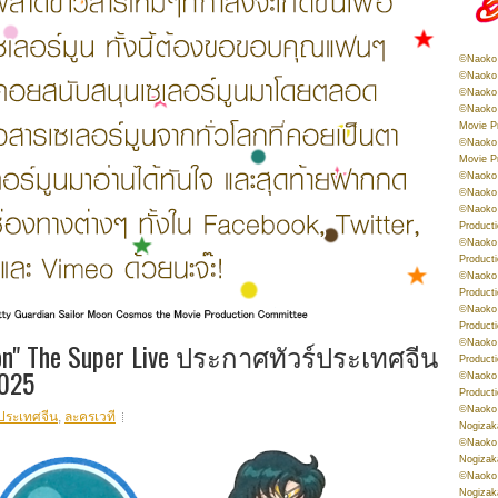
©Naoko 
©Naoko 
©Naoko 
©Naoko 
Movie P
©Naoko 
Movie P
©Naoko 
©Naoko
©Naoko 
Product
©Naoko 
Product
©Naoko 
Product
©Naoko 
Product
Moon" The Super Live ประกาศทัวร์ประเทศจีน
©Naoko 
Product
025
©Naoko 
Product
©Naoko 
ประเทศจีน
,
ละครเวที
Nogizak
©Naoko 
Nogizak
©Naoko 
Nogizak