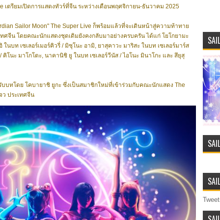
ve เตรียมเปิดการแสดงทัวร์ที่จีน ระหว่างเดือนพฤศจิกายน-ธันวาคม 2025
dian Sailor Moon" The Super Live ก็พร้อมแล้วที่จะเดินหน้าสู่ความท้าทาย
เทศจีน โดยคณะนักแสดงชุดเดิมยังคงกลับมาอย่างครบครัน ได้แก่ โยโกยามะ
SAI
ยุอิ ในบท เซเลอร์เมอร์คิวรี่ / มิซุโนะ อามิ, ยาสุคาวะ มาริสะ ในบท เซเลอร์มาร์ส
์ / คิโนะ มาโกโตะ, นาคานิชิ ยู ในบท เซเลอร์วีนัส / ไอโนะ มินาโกะ และ สึยุสุ
รับบทโดย โคบายาชิ ยูกะ ซึ่งเป็นสมาชิกใหม่ที่เข้าร่วมกับคณะนักแสดง The
โจว ประเทศจีน
SAI
SAI
Tweet
SAI