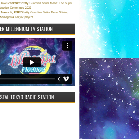
Takeuchi/PNP/“Pretty Guardian Sailor Moon” The Super
oduction Committee 2025
Takeuchi, PNP/“Pretty Guardian Sailor Moon Shining
 Shinagawa Tokyo” project
VER MILLENNIUM TV STATION
STAL TOKYO RADIO STATION