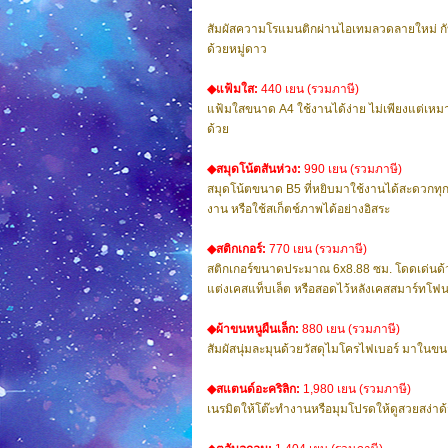
สัมผัสความโรแมนติกผ่านไอเทมลวดลายใหม่ กับภ
ด้วยหมู่ดาว
◆แฟ้มใส:
440 เยน (รวมภาษี)
แฟ้มใสขนาด A4 ใช้งานได้ง่าย ไม่เพียงแต่เหม
ด้วย
◆สมุดโน้ตสันห่วง:
990 เยน (รวมภาษี)
สมุดโน้ตขนาด B5 ที่หยิบมาใช้งานได้สะดวกทุ
งาน หรือใช้สเก็ตช์ภาพได้อย่างอิสระ
◆สติกเกอร์:
770 เยน (รวมภาษี)
สติกเกอร์ขนาดประมาณ 6x8.88 ซม. โดดเด่นด้ว
แต่งเคสแท็บเล็ต หรือสอดไว้หลังเคสสมาร์ทโฟนก็
◆ผ้าขนหนูผืนเล็ก:
880 เยน (รวมภาษี)
สัมผัสนุ่มละมุนด้วยวัสดุไมโครไฟเบอร์ มาในขนา
◆สแตนด์อะคริลิก:
1,980 เยน (รวมภาษี)
เนรมิตให้โต๊ะทำงานหรือมุมโปรดให้ดูสวยสง่าด้