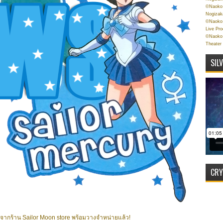
©Naoko 
Nogizak
©Naoko 
Live Pr
©Naoko 
Theater
SIL
CRY
ด้" จากร้าน Sailor Moon store พร้อมวางจำหน่ายแล้ว!