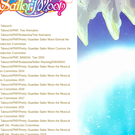
Takeuchi
Takeuchi/PNP, Toei Animation
Takeuchi/PNP/Kodansha/Toei Animation
Takeuchi/PNP/Pretty Guardian Sailor Moon Eternal the
roduction Committee
Takeuchi/PNP/Pretty Guardian Sailor Moon Cosmos the
roduction Committee
Takeuchi/PNP, BANDAI, Toei 2003
 Takeuchi/PNP/Kodansha/Nelke Planning/DWANGO
Takeuchi/PNP/Pretty Guardian Sailor Moon the Musical
ion Committee 2014
Takeuchi/PNP/Pretty Guardian Sailor Moon the Musical
ion Committee 2015
Takeuchi/PNP/Pretty Guardian Sailor Moon the Musical
ion Committee 2016
Takeuchi/PNP/Pretty Guardian Sailor Moon the Musical
ion Committee 2017
Takeuchi/PNP/Pretty Guardian Sailor Moon the Musical
ion Committee 2021
Takeuchi/PNP/Pretty Guardian Sailor Moon the Musical
ion Committee 2022
Takeuchi/PNP/Pretty Guardian Sailor Moon the Musical
a46 Ver. Production Committee
Takeuchi/PNP/Pretty Guardian Sailor Moon the Musical
a46 Ver. Production Committee 2019