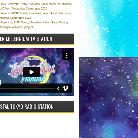
Takeuchi/PNP/Pretty Guardian Sailor Moon the Musical
a46 Ver. Production Committee 2024
Takeuchi/PNP/“Pretty Guardian Sailor Moon” The Super
oduction Committee 2025
Takeuchi, PNP/“Pretty Guardian Sailor Moon Shining
 Shinagawa Tokyo” project
VER MILLENNIUM TV STATION
STAL TOKYO RADIO STATION