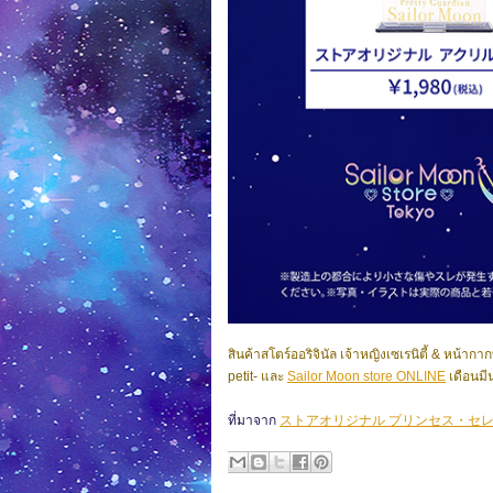
สินค้าสโตร์ออริจินัล เจ้าหญิงเซเรนิตี้ & หน้ากาก
petit- และ
Sailor Moon store ONLINE
เดือนม
ที่มาจาก
ストアオリジナル プリンセス・セ