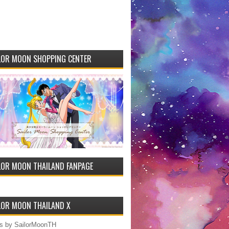
LOR MOON SHOPPING CENTER
LOR MOON THAILAND FANPAGE
LOR MOON THAILAND X
s by SailorMoonTH