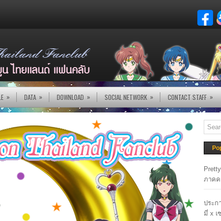
»
»
»
»
»
LE
DATA
DOWNLOAD
SOCIAL NETWORK
CONTACT STAFF
Po
Prett
ภาคค
ประกา
มี่ x 