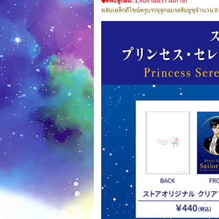
◆ตลับลูกอม:
1,404 เยน (รวมภาษี)
ตลับเหล็กดีไซน์หรูบรรจุลูกอมรสส้มยูซุจำนวน 8