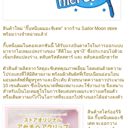
สินค้าใหม่ "กิ๊บหนีบผมอะซิเตท" จากร้าน Sailor Moon store
พร้อมวางจำหน่ายแล้ว!
กิ๊บหนีบผมในคอลเลกชันนี้ ได้รับแรงบันดาลใจในการออกแบบ
มาจากไอเทมแปลงร่างของ "สึคิโนะ อุซางิ" ซึ่งประกอบไปด้วย
เข็มกลัดแปลงร่าง, ตลับคริสตัลสตาร์ และ ตลับคอสมิกฮาร์ท
ตัวสินค้าผลิตจากวัสดุอะซิเตทคุณภาพเยี่ยม โดดเด่นด้วยความ
โปร่งแสงที่ให้มิติสวยงาม พร้อมผิวสัมผัสที่เรียบเนียนอ่อนโยน
มอบผลลัพธ์ที่ดูหรูหราและมีระดับ ด้วยขนาดความยาวประมาณ
10 เซนติเมตร ซึ่งเป็นขนาดที่พอเหมาะและใช้งานง่าย จึงเหมาะ
สำหรับเป็นไอเทมคู่ใจในการจัดแต่งทรงผมระหว่างเตรียมตัว
หรือเติมความเก๋ไก๋ในโอกาสที่จะออกไปข้างนอกได้อย่างลงตัว
สินค้าสโตร์ออริจิ
นัล กิ๊บหนีบผมอะซิ
เตท
จะออกวาง