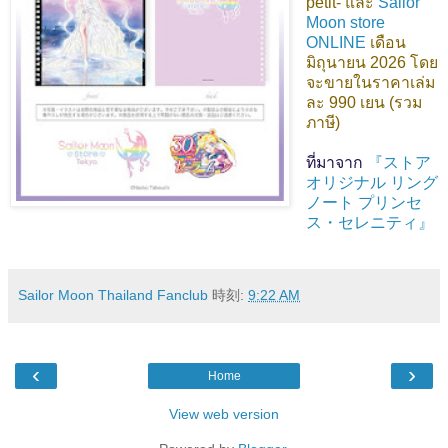
petit- และ
Sailor
Moon store
ONLINE
เดือน
มิถุนายน 2026 โดย
จะขายในราคาเล่ม
ละ 990 เยน (รวม
ภาษี)
ที่มาจาก
『ストア
オリジナル リング
ノート プリンセ
ス・セレニティ』
Sailor Moon Thailand Fanclub
時刻:
9:22 AM
‹
›
Home
View web version