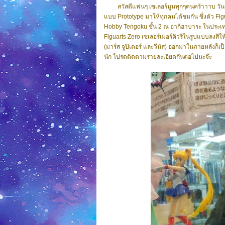
สวัสดีแฟนๆ เซเลอร์มูนทุกๆคนคร้าาาบ วันนี้แอ
แบบ Prototype มาให้ทุกคนได้ชมกัน ซึ่งตัว Figua
Hobby Tengoku ชั้น 2 ณ อากิฮาบาระ ในประเท
Figuarts Zero เซเลอร์เมอร์คิวรี่ในรูปแบบลงสี
(มาร์ส จูปิเตอร์ และวีนัส) ออกมาในภายหลังก็เป
นัก โปรดติดตามรายละเอียดกันต่อไปนะจ๊ะ