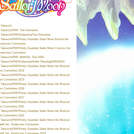
Takeuchi
Takeuchi/PNP, Toei Animation
Takeuchi/PNP/Kodansha/Toei Animation
Takeuchi/PNP/Pretty Guardian Sailor Moon Eternal the
roduction Committee
Takeuchi/PNP/Pretty Guardian Sailor Moon Cosmos the
roduction Committee
Takeuchi/PNP, BANDAI, Toei 2003
 Takeuchi/PNP/Kodansha/Nelke Planning/DWANGO
Takeuchi/PNP/Pretty Guardian Sailor Moon the Musical
ion Committee 2014
Takeuchi/PNP/Pretty Guardian Sailor Moon the Musical
ion Committee 2015
Takeuchi/PNP/Pretty Guardian Sailor Moon the Musical
ion Committee 2016
Takeuchi/PNP/Pretty Guardian Sailor Moon the Musical
ion Committee 2017
Takeuchi/PNP/Pretty Guardian Sailor Moon the Musical
ion Committee 2021
Takeuchi/PNP/Pretty Guardian Sailor Moon the Musical
ion Committee 2022
Takeuchi/PNP/Pretty Guardian Sailor Moon the Musical
a46 Ver. Production Committee
Takeuchi/PNP/Pretty Guardian Sailor Moon the Musical
a46 Ver. Production Committee 2019