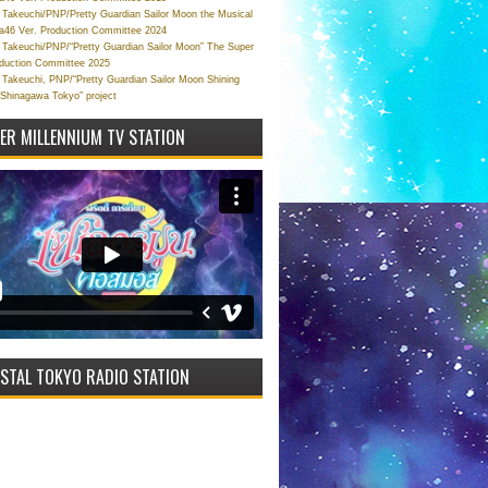
Takeuchi/PNP/Pretty Guardian Sailor Moon the Musical
a46 Ver. Production Committee 2024
Takeuchi/PNP/“Pretty Guardian Sailor Moon” The Super
oduction Committee 2025
Takeuchi, PNP/“Pretty Guardian Sailor Moon Shining
 Shinagawa Tokyo” project
VER MILLENNIUM TV STATION
STAL TOKYO RADIO STATION