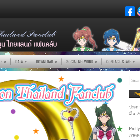
»
»
»
»
»
LE
DATA
DOWNLOAD
SOCIAL NETWORK
CONTACT STAFF
Po
ประกา
มี่ x 
Prett
ภาคค