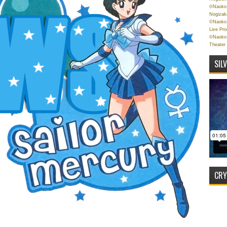
©Naoko 
Nogizak
©Naoko 
Live Pr
©Naoko 
Theater
SIL
CRY