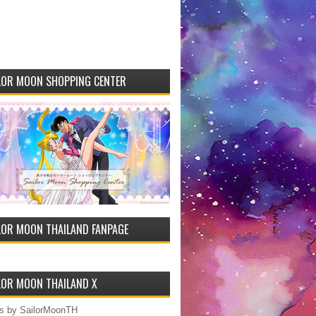
LOR MOON SHOPPING CENTER
LOR MOON THAILAND FANPAGE
LOR MOON THAILAND X
s by SailorMoonTH