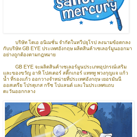
บริษัท โตเอ อนิเมชั่น จำกัดในทวีปยุโรป ลงนามข้อตกลง
กับบริษัท GB EYE ประเทศอังกฤษ ผลิตสินค้าเซเลอร์มูนออกมา
อย่างถูกต้องตามกฎหมาย
GB EYE จะผลิตสินค้าเซเลอร์มูนประเภทอุปกรณ์เสริม
และของขวัญ อาทิ โปสเตอร์ สติ๊กเกอร์ แทททู พวงกุญแจ แก้ว
น้ำ ที่รองแก้ว ออกวางจำหน่ายที่ประเทศอังกฤษ เยอรมันนี
ออสเตรีย โปรตุเกส กรีซ โปแลนด์ และในประเทศแถบ
ตะวันออกกลาง