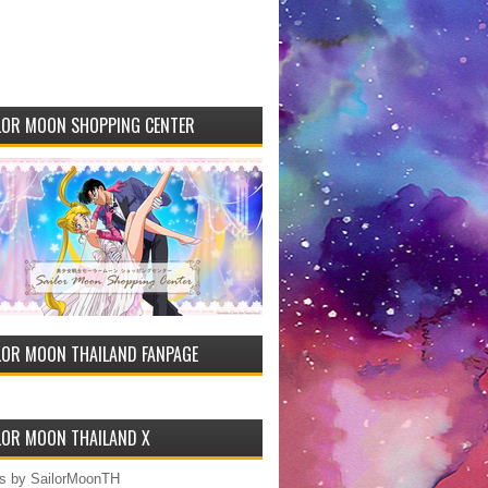
LOR MOON SHOPPING CENTER
LOR MOON THAILAND FANPAGE
LOR MOON THAILAND X
s by SailorMoonTH