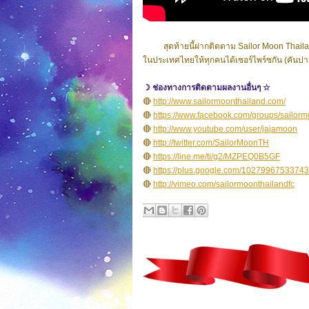
สุดท้ายนี้ฝากติดตาม Sailor Moon Thailand 
ในประเทศไทยให้ทุกคนได้เซอร์ไพร์ซกัน (คันป
☽ ช่องทางการติดตามผลงานอื่นๆ ☆
🔴
http://www.sailormoonthailand.com/
🔴
https://www.facebook.com/groups/sailorm
🔴
http://www.youtube.com/user/jajamoon
🔴
http://twitter.com/SailorMoonTH
🔴
https://line.me/ti/g2/MZPEQ0B5GF
🔴
https://plus.google.com/102799675337
🔴
http://vimeo.com/sailormoonthailandfc