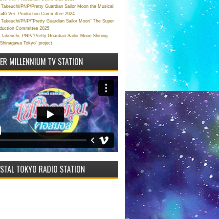
Takeuchi/PNP/Pretty Guardian Sailor Moon the Musical
a46 Ver. Production Committee 2024
Takeuchi/PNP/“Pretty Guardian Sailor Moon” The Super
oduction Committee 2025
Takeuchi, PNP/“Pretty Guardian Sailor Moon Shining
 Shinagawa Tokyo” project
VER MILLENNIUM TV STATION
STAL TOKYO RADIO STATION