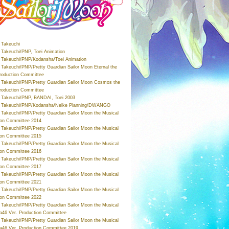
Takeuchi
Takeuchi/PNP, Toei Animation
Takeuchi/PNP/Kodansha/Toei Animation
Takeuchi/PNP/Pretty Guardian Sailor Moon Eternal the
roduction Committee
Takeuchi/PNP/Pretty Guardian Sailor Moon Cosmos the
roduction Committee
Takeuchi/PNP, BANDAI, Toei 2003
 Takeuchi/PNP/Kodansha/Nelke Planning/DWANGO
Takeuchi/PNP/Pretty Guardian Sailor Moon the Musical
ion Committee 2014
Takeuchi/PNP/Pretty Guardian Sailor Moon the Musical
ion Committee 2015
Takeuchi/PNP/Pretty Guardian Sailor Moon the Musical
ion Committee 2016
Takeuchi/PNP/Pretty Guardian Sailor Moon the Musical
ion Committee 2017
Takeuchi/PNP/Pretty Guardian Sailor Moon the Musical
ion Committee 2021
Takeuchi/PNP/Pretty Guardian Sailor Moon the Musical
ion Committee 2022
Takeuchi/PNP/Pretty Guardian Sailor Moon the Musical
a46 Ver. Production Committee
Takeuchi/PNP/Pretty Guardian Sailor Moon the Musical
a46 Ver. Production Committee 2019