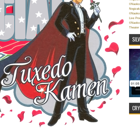
©Naoko 
Nogizak
©Naoko 
Live Pr
©Naoko 
Theater
SIL
CRY