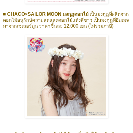
■ CHACO×SAILOR MOON มงกุฏดอกไม้
เป็นมงกุฎที่ผลิตจาก
ดอกไม้อนุรักษ์ความสดและดอกไม้แห้งสีขาว เป็นมงกุฏที่อิมเมจ
มาจากเซเลอร์มูน ราคาชิ้นละ 12,000 เยน (ไม่รวมภาษี)