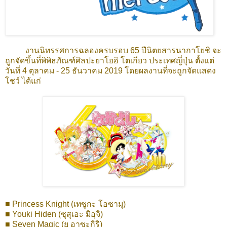
งานนิทรรศการฉลองครบรอบ 65 ปีนิตยสารนากาโยชิ จะ
ถูกจัดขึ้นที่พิพิธภัณฑ์ศิลปะยาโยอิ โตเกียว ประเทศญี่ปุ่น ตั้งแต่
วันที่ 4 ตุลาคม - 25 ธันวาคม 2019 โดยผลงานที่จะถูกจัดแสดง
โชว์ ได้แก่
■ Princess Knight (เทซูกะ โอซามุ)
■ Youki Hiden (ซุสุเอะ มิอุจิ)
■ Seven Magic (ยู อาซะกิริ)