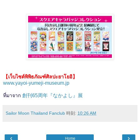
【เว็บไซต์พิพิธภัณฑ์ศิลปะยาโยอิ】
www.yayoi-yumeji-museum.jp
ที่มาจาก
創刊65周年『なかよし』展
Sailor Moon Thailand Fanclub
時刻:
10:26 AM
‹
›
Home