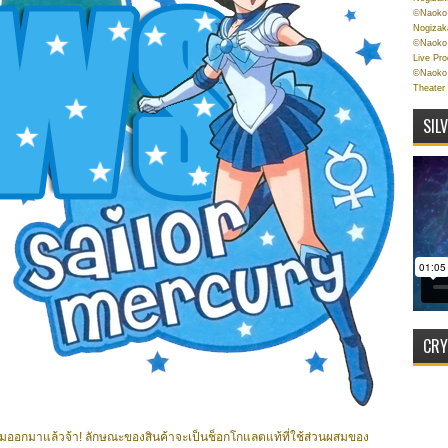
©Naoko 
Nogizak
©Naoko 
Live Pr
©Naoko 
Theater
SIL
CRY
ฉมออกมาแล้วจ้า! ลักษณะของสินค้าจะเป็นช็อกโกแลตแท้ที่ใช้ส่วนผสมของ