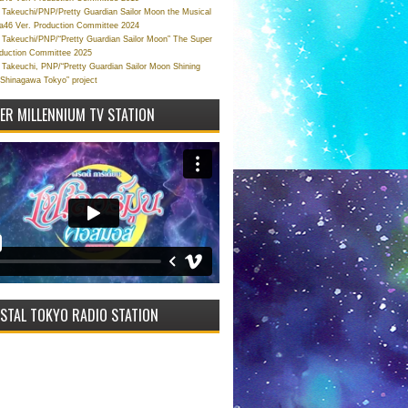
Takeuchi/PNP/Pretty Guardian Sailor Moon the Musical
a46 Ver. Production Committee 2024
Takeuchi/PNP/“Pretty Guardian Sailor Moon” The Super
oduction Committee 2025
Takeuchi, PNP/“Pretty Guardian Sailor Moon Shining
 Shinagawa Tokyo” project
VER MILLENNIUM TV STATION
STAL TOKYO RADIO STATION