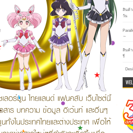
สินค้
วัน
Paral
～
สินค้า
รี่
Desi
WEL