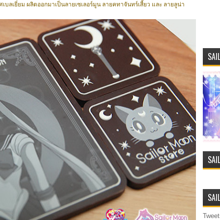
ลเยี่ยม ผลิตออกมาเป็นลายเซเลอร์มูน ลายคทาจันทร์เสี้ยว และ ลายลูน่า
SAI
SAI
SAI
Tweet