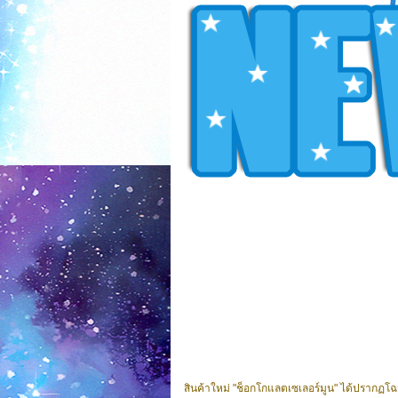
สินค้าใหม่ "ช็อกโกแลตเซเลอร์มูน" ได้ปรากฏโ