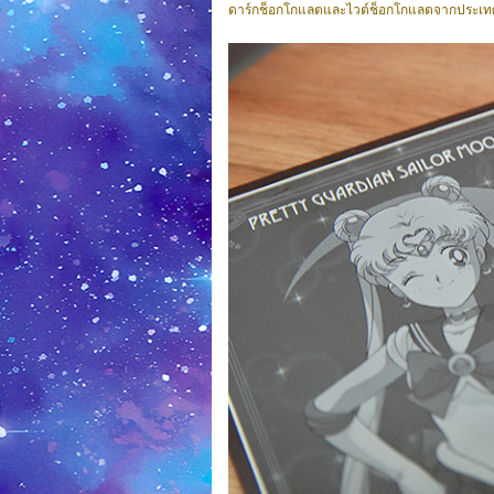
ดาร์กช็อกโกแลตและไวต์ช็อกโกแลตจากประเทศเบ