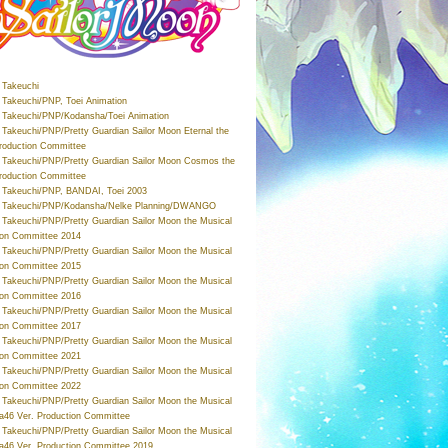
Takeuchi
Takeuchi/PNP, Toei Animation
Takeuchi/PNP/Kodansha/Toei Animation
Takeuchi/PNP/Pretty Guardian Sailor Moon Eternal the
roduction Committee
Takeuchi/PNP/Pretty Guardian Sailor Moon Cosmos the
roduction Committee
Takeuchi/PNP, BANDAI, Toei 2003
 Takeuchi/PNP/Kodansha/Nelke Planning/DWANGO
Takeuchi/PNP/Pretty Guardian Sailor Moon the Musical
ion Committee 2014
Takeuchi/PNP/Pretty Guardian Sailor Moon the Musical
ion Committee 2015
Takeuchi/PNP/Pretty Guardian Sailor Moon the Musical
ion Committee 2016
Takeuchi/PNP/Pretty Guardian Sailor Moon the Musical
ion Committee 2017
Takeuchi/PNP/Pretty Guardian Sailor Moon the Musical
ion Committee 2021
Takeuchi/PNP/Pretty Guardian Sailor Moon the Musical
ion Committee 2022
Takeuchi/PNP/Pretty Guardian Sailor Moon the Musical
a46 Ver. Production Committee
Takeuchi/PNP/Pretty Guardian Sailor Moon the Musical
a46 Ver. Production Committee 2019