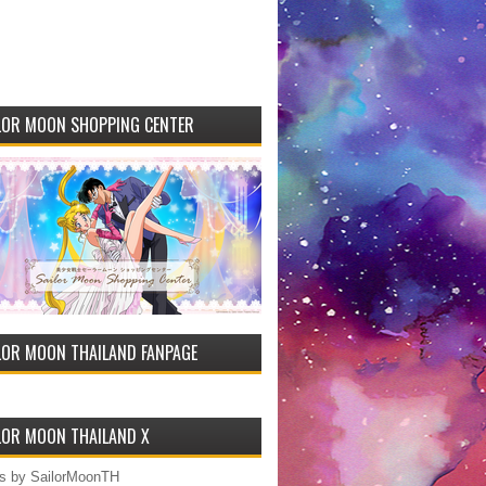
LOR MOON SHOPPING CENTER
LOR MOON THAILAND FANPAGE
LOR MOON THAILAND X
s by SailorMoonTH