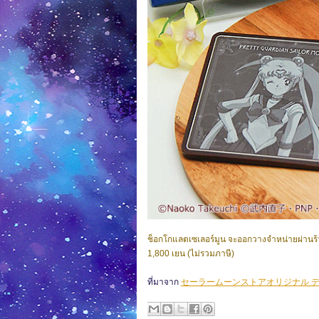
ช็อกโกแลตเซเลอร์มูน จะออกวางจำหน่ายผ่านร้
1,800 เยน (ไม่รวมภาษี)
ที่มาจาก
セーラームーンストアオリジナル 