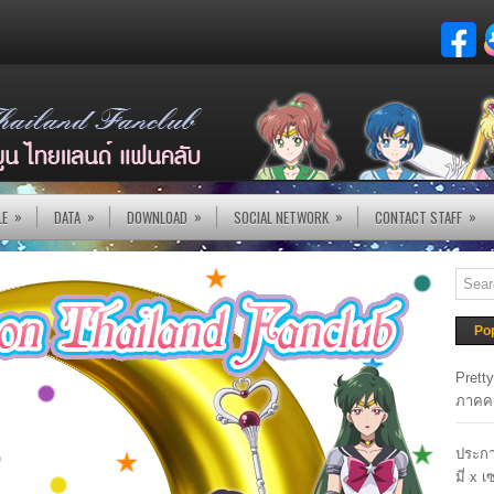
»
»
»
»
»
LE
DATA
DOWNLOAD
SOCIAL NETWORK
CONTACT STAFF
Po
Prett
ภาคค
ประกา
มี่ x 