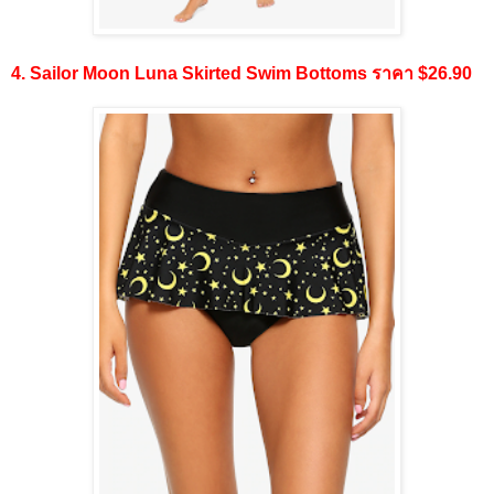
4. Sailor Moon Luna Skirted Swim Bottoms ราคา $26.90