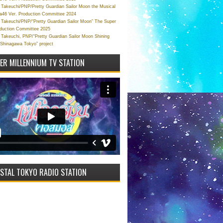
Takeuchi/PNP/Pretty Guardian Sailor Moon the Musical
a46 Ver. Production Committee 2024
Takeuchi/PNP/“Pretty Guardian Sailor Moon” The Super
oduction Committee 2025
Takeuchi, PNP/“Pretty Guardian Sailor Moon Shining
 Shinagawa Tokyo” project
VER MILLENNIUM TV STATION
STAL TOKYO RADIO STATION