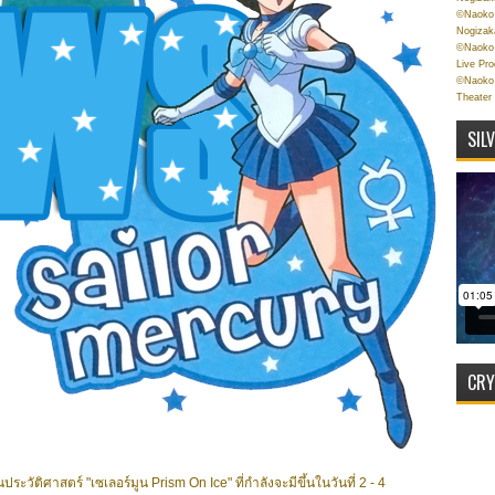
©Naoko 
Nogizak
©Naoko 
Live Pr
©Naoko 
Theater
SIL
CRY
วัติศาสตร์ "เซเลอร์มูน Prism On Ice" ที่กำลังจะมีขึ้นในวันที่ 2 - 4