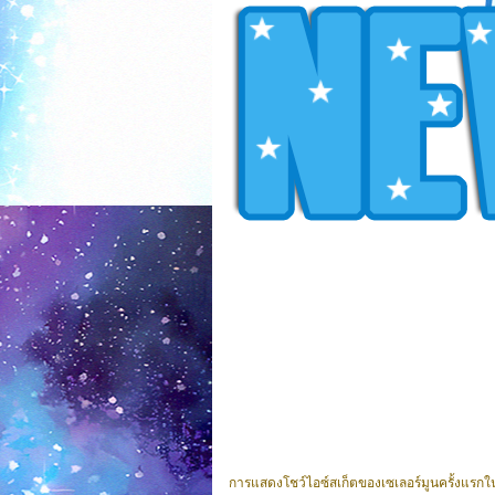
การแสดงโชว์ไอซ์สเก็ตของเซเลอร์มูนครั้งแรกในประ