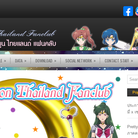
»
»
»
»
»
LE
DATA
DOWNLOAD
SOCIAL NETWORK
CONTACT STAFF
Po
ประกา
มี่ x 
Prett
ภาคค