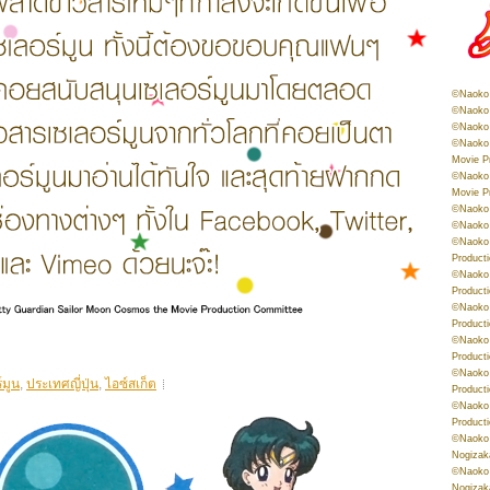
©Naoko 
©Naoko 
©Naoko 
©Naoko 
Movie P
©Naoko 
Movie P
©Naoko 
©Naoko
©Naoko 
Product
©Naoko 
Product
©Naoko 
Product
©Naoko 
Product
©Naoko 
์มูน
,
ประเทศญี่ปุ่น
,
ไอซ์สเก็ต
Product
©Naoko 
Product
©Naoko 
Nogizak
©Naoko 
Nogizak