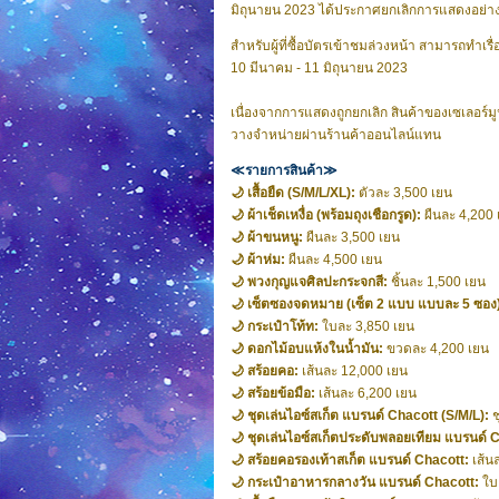
มิถุนายน 2023 ได้ประกาศยกเลิกการแสดงอย่าง
สำหรับผู้ที่ซื้อบัตรเข้าชมล่วงหน้า สามารถทำเรื
10 มีนาคม - 11 มิถุนายน 2023
เนื่องจากการแสดงถูกยกเลิก สินค้าของเซเลอร
วางจำหน่ายผ่านร้านค้าออนไลน์แทน
≪รายการสินค้า≫
🌙 เสื้อยืด (S/M/L/XL):
ตัวละ 3,500 เยน
🌙 ผ้าเช็ดเหงื่อ (พร้อมถุงเชือกรูด):
ผืนละ 4,200 
🌙 ผ้าขนหนู:
ผืนละ 3,500 เยน
🌙 ผ้าห่ม:
ผืนละ 4,500 เยน
🌙 พวงกุญแจศิลปะกระจกสี:
ชิ้นละ 1,500 เยน
🌙 เซ็ตซองจดหมาย (เซ็ต 2 แบบ แบบละ 5 ซอง
🌙 กระเป๋าโท้ท:
ใบละ 3,850 เยน
🌙 ดอกไม้อบแห้งในน้ำมัน:
ขวดละ 4,200 เยน
🌙 สร้อยคอ:
เส้นละ 12,000 เยน
🌙 สร้อยข้อมือ:
เส้นละ 6,200 เยน
🌙 ชุดเล่นไอซ์สเก็ต แบรนด์ Chacott (S/M/L):
ช
🌙 ชุดเล่นไอซ์สเก็ตประดับพลอยเทียม แบรนด์ 
🌙 สร้อยคอรองเท้าสเก็ต แบรนด์ Chacott:
เส้น
🌙 กระเป๋าอาหารกลางวัน แบรนด์ Chacott:
ใบ