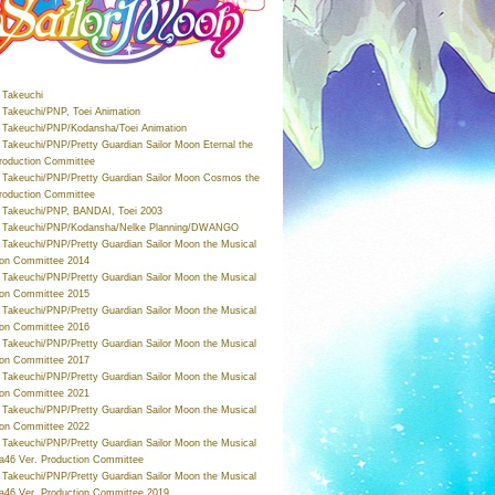
Takeuchi
Takeuchi/PNP, Toei Animation
Takeuchi/PNP/Kodansha/Toei Animation
Takeuchi/PNP/Pretty Guardian Sailor Moon Eternal the
roduction Committee
Takeuchi/PNP/Pretty Guardian Sailor Moon Cosmos the
roduction Committee
Takeuchi/PNP, BANDAI, Toei 2003
 Takeuchi/PNP/Kodansha/Nelke Planning/DWANGO
Takeuchi/PNP/Pretty Guardian Sailor Moon the Musical
ion Committee 2014
Takeuchi/PNP/Pretty Guardian Sailor Moon the Musical
ion Committee 2015
Takeuchi/PNP/Pretty Guardian Sailor Moon the Musical
ion Committee 2016
Takeuchi/PNP/Pretty Guardian Sailor Moon the Musical
ion Committee 2017
Takeuchi/PNP/Pretty Guardian Sailor Moon the Musical
ion Committee 2021
Takeuchi/PNP/Pretty Guardian Sailor Moon the Musical
ion Committee 2022
Takeuchi/PNP/Pretty Guardian Sailor Moon the Musical
a46 Ver. Production Committee
Takeuchi/PNP/Pretty Guardian Sailor Moon the Musical
a46 Ver. Production Committee 2019