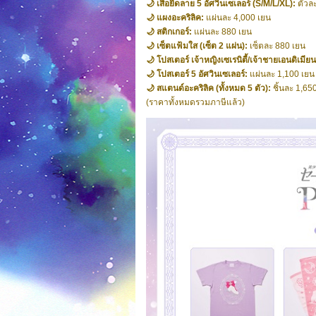
🌙 เสื้อยืดลาย 5 อัศวินเซเลอร์ (S/M/L/XL):
ตัวละ
🌙 แผงอะคริลิค:
แผ่นละ 4,000 เยน
🌙 สติกเกอร์:
แผ่นละ 880 เยน
🌙 เซ็ตแฟ้มใส (เซ็ต 2 แผ่น):
เซ็ตละ 880 เยน
🌙 โปสเตอร์ เจ้าหญิงเซเรนิตี้/เจ้าชายเอนดิเมีย
🌙 โปสเตอร์ 5 อัศวินเซเลอร์:
แผ่นละ 1,100 เยน
🌙 สแตนด์อะคริลิค (ทั้งหมด 5 ตัว):
ชิ้นละ 1,65
(ราคาทั้งหมดรวมภาษีแล้ว)