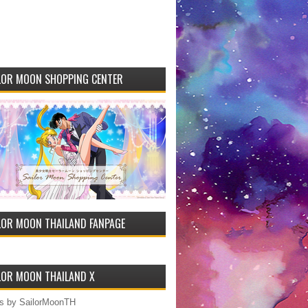
LOR MOON SHOPPING CENTER
LOR MOON THAILAND FANPAGE
LOR MOON THAILAND X
s by SailorMoonTH