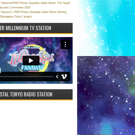
Takeuchi/PNP/“Pretty Guardian Sailor Moon” The Super
oduction Committee 2025
Takeuchi, PNP/“Pretty Guardian Sailor Moon Shining
 Shinagawa Tokyo” project
VER MILLENNIUM TV STATION
STAL TOKYO RADIO STATION