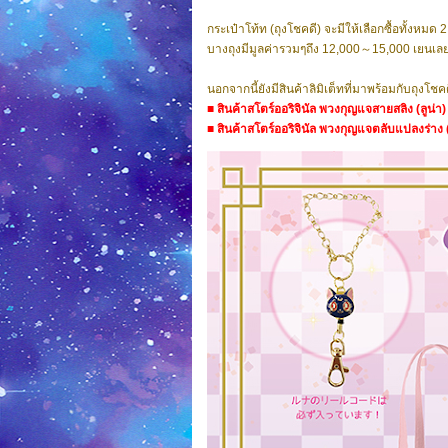
กระเป๋าโท้ท (ถุงโชคดี) จะมีให้เลือกซื้อทั้งหมด
บางถุงมีมูลค่ารวมๆถึง 12,000～15,000 เยนเลย
นอกจากนี้ยังมีสินค้าลิมิเต็ทที่มาพร้อมกับถุงโชค
■ สินค้าสโตร์ออริจินัล พวงกุญแจสายสลิง (ลูน่า)
■ สินค้าสโตร์ออริจินัล พวงกุญแจตลับแปลงร่าง 