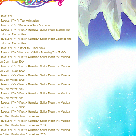
Takeuchi
Takeuchi/PNP, Toei Animation
Takeuchi/PNP/Kodansha/Toei Animation
Takeuchi/PNP/Pretty Guardian Sailor Moon Eternal the
roduction Committee
Takeuchi/PNP/Pretty Guardian Sailor Moon Cosmos the
roduction Committee
Takeuchi/PNP, BANDAI, Toei 2003
 Takeuchi/PNP/Kodansha/Nelke Planning/DWANGO
Takeuchi/PNP/Pretty Guardian Sailor Moon the Musical
ion Committee 2014
Takeuchi/PNP/Pretty Guardian Sailor Moon the Musical
ion Committee 2015
Takeuchi/PNP/Pretty Guardian Sailor Moon the Musical
ion Committee 2016
Takeuchi/PNP/Pretty Guardian Sailor Moon the Musical
ion Committee 2017
Takeuchi/PNP/Pretty Guardian Sailor Moon the Musical
ion Committee 2021
Takeuchi/PNP/Pretty Guardian Sailor Moon the Musical
ion Committee 2022
Takeuchi/PNP/Pretty Guardian Sailor Moon the Musical
a46 Ver. Production Committee
Takeuchi/PNP/Pretty Guardian Sailor Moon the Musical
a46 Ver. Production Committee 2019
Takeuchi/PNP/Pretty Guardian Sailor Moon the Musical
a46 Ver. Production Committee 2024