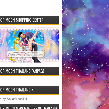
LOR MOON SHOPPING CENTER
LOR MOON THAILAND FANPAGE
LOR MOON THAILAND X
s by SailorMoonTH
LOR MOON MERCHANDISE IN THAILAND