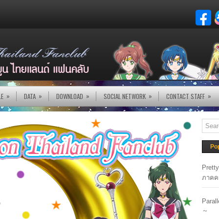
»
»
»
»
»
LE
DATA
DOWNLOAD
SOCIAL NETWORK
CONTACT STAFF
Po
Prett
ภาคค
Paral
～