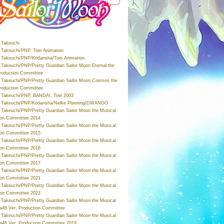
Takeuchi
Takeuchi/PNP, Toei Animation
Takeuchi/PNP/Kodansha/Toei Animation
Takeuchi/PNP/Pretty Guardian Sailor Moon Eternal the
roduction Committee
Takeuchi/PNP/Pretty Guardian Sailor Moon Cosmos the
roduction Committee
Takeuchi/PNP, BANDAI, Toei 2003
 Takeuchi/PNP/Kodansha/Nelke Planning/DWANGO
Takeuchi/PNP/Pretty Guardian Sailor Moon the Musical
ion Committee 2014
Takeuchi/PNP/Pretty Guardian Sailor Moon the Musical
ion Committee 2015
Takeuchi/PNP/Pretty Guardian Sailor Moon the Musical
ion Committee 2016
Takeuchi/PNP/Pretty Guardian Sailor Moon the Musical
ion Committee 2017
Takeuchi/PNP/Pretty Guardian Sailor Moon the Musical
ion Committee 2021
Takeuchi/PNP/Pretty Guardian Sailor Moon the Musical
ion Committee 2022
Takeuchi/PNP/Pretty Guardian Sailor Moon the Musical
a46 Ver. Production Committee
Takeuchi/PNP/Pretty Guardian Sailor Moon the Musical
a46 Ver. Production Committee 2019