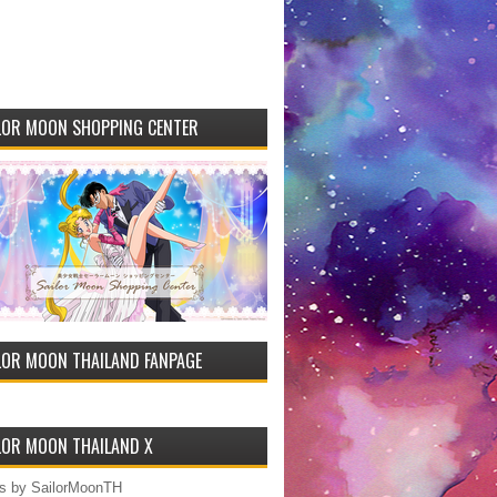
LOR MOON SHOPPING CENTER
LOR MOON THAILAND FANPAGE
LOR MOON THAILAND X
s by SailorMoonTH