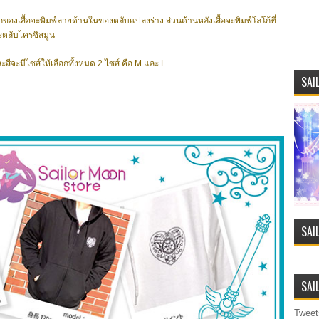
ณอกของเสื้อจะพิมพ์ลายด้านในของตลับแปลงร่าง ส่วนด้านหลังเสื้อจะพิมพ์โลโก้ที่
ตลับไครซิสมูน
ละสีจะมีไซส์ให้เลือกทั้งหมด 2 ไซส์ คือ M และ L
SAI
SAI
SAI
Tweet