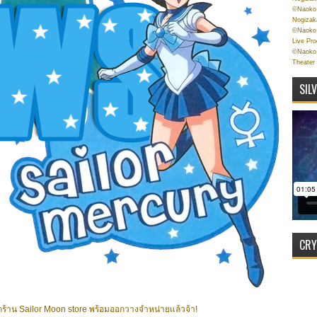
©Naoko 
Nogizak
©Naoko 
Live Pr
©Naoko 
Theater
SIL
CRY
. จากร้าน Sailor Moon store พร้อมออกวางจำหน่ายแล้วจ้า!