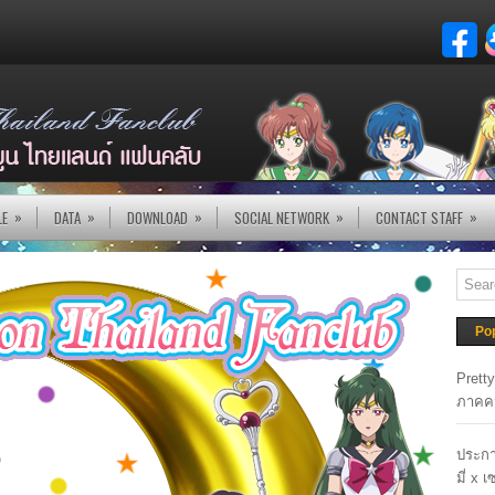
»
»
»
»
»
LE
DATA
DOWNLOAD
SOCIAL NETWORK
CONTACT STAFF
Po
Prett
ภาคค
ประกา
มี่ x 