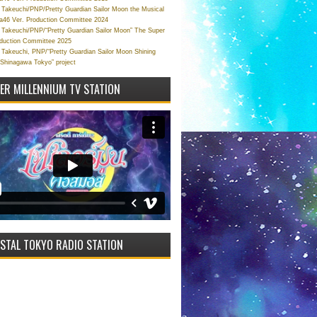
Takeuchi/PNP/Pretty Guardian Sailor Moon the Musical
a46 Ver. Production Committee 2024
Takeuchi/PNP/“Pretty Guardian Sailor Moon” The Super
oduction Committee 2025
Takeuchi, PNP/“Pretty Guardian Sailor Moon Shining
 Shinagawa Tokyo” project
VER MILLENNIUM TV STATION
STAL TOKYO RADIO STATION