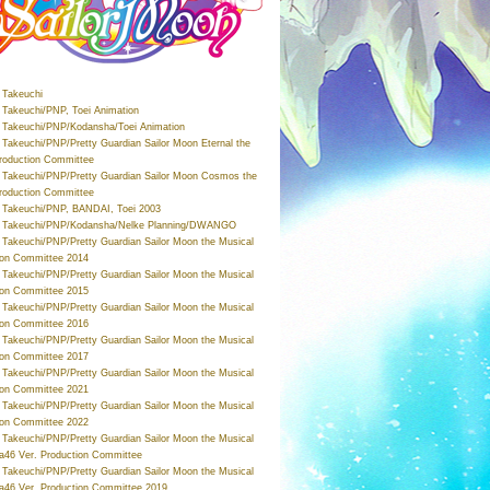
Takeuchi
Takeuchi/PNP, Toei Animation
Takeuchi/PNP/Kodansha/Toei Animation
Takeuchi/PNP/Pretty Guardian Sailor Moon Eternal the
roduction Committee
Takeuchi/PNP/Pretty Guardian Sailor Moon Cosmos the
roduction Committee
Takeuchi/PNP, BANDAI, Toei 2003
 Takeuchi/PNP/Kodansha/Nelke Planning/DWANGO
Takeuchi/PNP/Pretty Guardian Sailor Moon the Musical
ion Committee 2014
Takeuchi/PNP/Pretty Guardian Sailor Moon the Musical
ion Committee 2015
Takeuchi/PNP/Pretty Guardian Sailor Moon the Musical
ion Committee 2016
Takeuchi/PNP/Pretty Guardian Sailor Moon the Musical
ion Committee 2017
Takeuchi/PNP/Pretty Guardian Sailor Moon the Musical
ion Committee 2021
Takeuchi/PNP/Pretty Guardian Sailor Moon the Musical
ion Committee 2022
Takeuchi/PNP/Pretty Guardian Sailor Moon the Musical
a46 Ver. Production Committee
Takeuchi/PNP/Pretty Guardian Sailor Moon the Musical
a46 Ver. Production Committee 2019