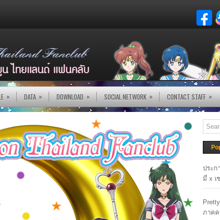
»
»
»
»
»
LE
DATA
DOWNLOAD
SOCIAL NETWORK
CONTACT STAFF
Po
ประกา
มี่ x 
Prett
ภาคค