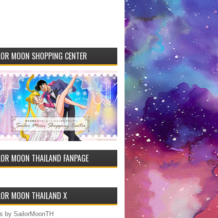
LOR MOON SHOPPING CENTER
LOR MOON THAILAND FANPAGE
LOR MOON THAILAND X
s by SailorMoonTH