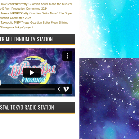
Takeuchi/PNP/Pretty Guardian Sailor Moon the Musical
a46 Ver. Production Committee 2024
Takeuchi/PNP/“Pretty Guardian Sailor Moon” The Super
oduction Committee 2025
Takeuchi, PNP/“Pretty Guardian Sailor Moon Shining
 Shinagawa Tokyo” project
VER MILLENNIUM TV STATION
STAL TOKYO RADIO STATION