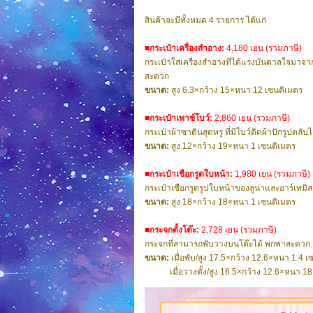
สินค้าจะมีทั้งหมด 4 รายการ ได้แก่
■กระเป๋าเครื่องสำอาง:
4,180 เยน (รวมภาษี)
กระเป๋าใส่เครื่องสำอางที่ได้แรงบันดาลใจมาจากช
สะดวก
ขนาด:
สูง 6.3×กว้าง 15×หนา 12 เซนติเมตร
■กระเป๋าเพาช์โบว์:
2,860 เยน (รวมภาษี)
กระเป๋าผ้าซาตินสุดหรู ที่มีโบว์ติดผ้าปักรูปตลั
ขนาด:
สูง 12×กว้าง 19×หนา 1 เซนติเมตร
■กระเป๋าเชือกรูดใบหน้า:
1,980 เยน (รวมภาษี)
กระเป๋าเชือกรูดรูปใบหน้าของลูน่าและอาร์เทมิส ท
ขนาด:
สูง 18×กว้าง 18×หนา 1 เซนติเมตร
■กระจกตั้งโต๊ะ:
2,728 เยน (รวมภาษี)
กระจกที่สามารถพับวางบนโต๊ะได้ พกพาสะดวก 
ขนาด:
เมื่อพับ/สูง 17.5×กว้าง 12.6×หนา 1.4 
เมื่อวางตั้ง/สูง 16.5×กว้าง 12.6×หนา 18