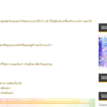
ุดอัศวินเซเลอร์ มีช่องกระเป๋าที่กว้าง ทำให้หยิบจับเครื่องสำอางเข้า-ออกได้
SAI
บไครซิสมูนและตลับจิบิมูนอยู่ด้านหน้ากระเป๋า
ี่ให้ความนุ่มนิ่มราวกับตุ๊กตาสัตว์ขนปุกปุย
SAI
สามารถพับเก็บได้
เซนติเมตร
 เซนติเมตร
SAI
Tweet