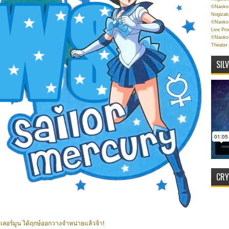
©Naoko 
Nogizak
©Naoko 
Live Pr
©Naoko 
Theater
SIL
CRY
 เซเลอร์มูน ได้ฤกษ์ออกวางจำหน่ายแล้วจ้า!