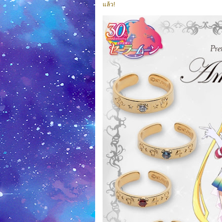
แล้ว!