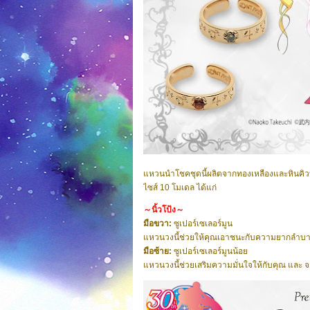
แหวนนำโชคชุดนี้ผลิตจากทองเหลืองและหินคิวบิ
ไซส์ 10 โมเดล ได้แก่
～นิ้วโป้ง～
มือขวา:
ซูเปอร์เซเลอร์มูน
แหวนวงนี้ช่วยให้คุณเอาชนะกับความยากลำบา
มือซ้าย:
ซูเปอร์เซเลอร์มูนน้อย
แหวนวงนี้ช่วยเสริมความมั่นใจให้กับคุณ และ จ