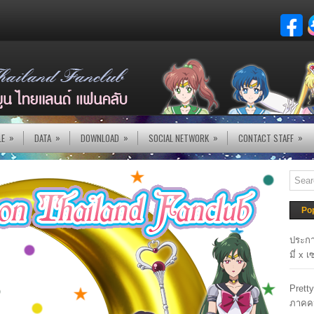
»
»
»
»
»
LE
DATA
DOWNLOAD
SOCIAL NETWORK
CONTACT STAFF
Po
ประกา
มี่ x 
Prett
ภาคค