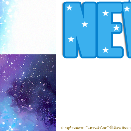
สายมูห้ามพลาด! "แหวนนำโชค" ที่ได้แรงบันดาล