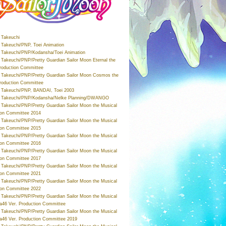
Takeuchi
Takeuchi/PNP, Toei Animation
Takeuchi/PNP/Kodansha/Toei Animation
Takeuchi/PNP/Pretty Guardian Sailor Moon Eternal the
roduction Committee
Takeuchi/PNP/Pretty Guardian Sailor Moon Cosmos the
roduction Committee
Takeuchi/PNP, BANDAI, Toei 2003
 Takeuchi/PNP/Kodansha/Nelke Planning/DWANGO
Takeuchi/PNP/Pretty Guardian Sailor Moon the Musical
ion Committee 2014
Takeuchi/PNP/Pretty Guardian Sailor Moon the Musical
ion Committee 2015
Takeuchi/PNP/Pretty Guardian Sailor Moon the Musical
ion Committee 2016
Takeuchi/PNP/Pretty Guardian Sailor Moon the Musical
ion Committee 2017
Takeuchi/PNP/Pretty Guardian Sailor Moon the Musical
ion Committee 2021
Takeuchi/PNP/Pretty Guardian Sailor Moon the Musical
ion Committee 2022
Takeuchi/PNP/Pretty Guardian Sailor Moon the Musical
a46 Ver. Production Committee
Takeuchi/PNP/Pretty Guardian Sailor Moon the Musical
a46 Ver. Production Committee 2019