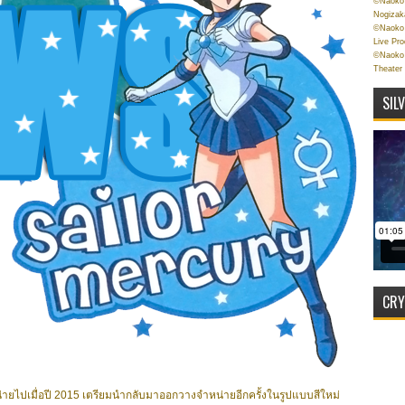
©Naoko 
Nogizak
©Naoko 
Live Pr
©Naoko 
Theater
SIL
CRY
น่ายไปเมื่อปี 2015 เตรียมนำกลับมาออกวางจำหน่ายอีกครั้งในรูปแบบสีใหม่