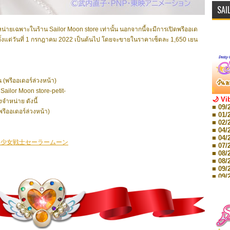
SAI
หน่ายเฉพาะในร้าน Sailor Moon store เท่านั้น นอกจากนี้จะมีการเปิดพรีออเด
น ตั้งแต่วันที่ 1 กรกฎาคม 2022 เป็นต้นไป โดยจะขายในราคาเซ็ตละ 1,650 เยน
 (
พรีออเดอร์ล่วงหน้า
)
 Sailor Moon store-petit-
🌙 Vi
ำหน่าย ดังนี้
■ 09/
พรีออเดอร์ล่วงหน้า)
■ 01/
■ 02/
■ 04/
■ 04/
美少女戦士セーラームーン
■ 07/
■ 08/
■ 08/
■ 09/
■ 09/
■ 10/
■ 10/
■ 08/
Storie
■ 09/
Storie