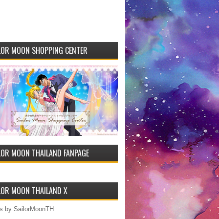
LOR MOON SHOPPING CENTER
LOR MOON THAILAND FANPAGE
LOR MOON THAILAND X
s by SailorMoonTH