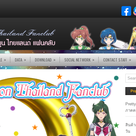
»
»
»
»
»
LE
DATA
DOWNLOAD
SOCIAL NETWORK
CONTACT STAFF
Po
Prett
ภาคค
สินค้
วัน