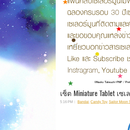
เซ็ต Miniature Tablet เซเ
5:16 PM
Bandai
,
Candy Toy
,
Sailor Moon 