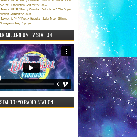
Takeuchi/PNP/Pretty Guardian Sailor Moon the Musical
a46 Ver. Production Committee 2024
Takeuchi/PNP/“Pretty Guardian Sailor Moon” The Super
oduction Committee 2025
Takeuchi, PNP/“Pretty Guardian Sailor Moon Shining
 Shinagawa Tokyo” project
VER MILLENNIUM TV STATION
STAL TOKYO RADIO STATION