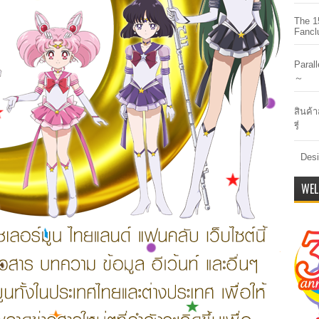
The 1
Fancl
Paral
～
สินค้า
รี่
Desi
WEL