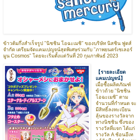
ข้าวต้มกึ่งสําเร็จรูป "นิชชิน โอฉะเมชิ" ของบริษัท นิสชิน ฟูดส์
จำกัด เตรียมจัดแคมเปญจน์สุดพิเศษร่วมกับ "ภาพยนตร์เซเลอร์
มูน Cosmos" โดยจะเริ่มตั้งแต่วันที่ 20 กุมภาพันธ์ 2023
【รายละเอียด
แคมเปญจน์】
เมื่อซื้อผลิตภัณฑ์
ข้าวถ้วย "นิชชิน
โอฉะเมชิ" ตาม
จำนวนที่กำหนด จะ
มีสิทธิ์ลงทะเบียน
ลุ้นของรางวัลจาก
ทางนิชชิน ซึ่งของ
รางวัลที่แจก ได้แก่
รางวัล A ช้อนอีเท