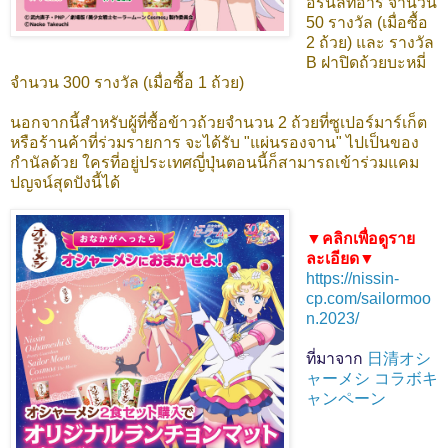
อร์นัลทีอาร์ จำนวน
50 รางวัล (เมื่อซื้อ
2 ถ้วย) และ รางวัล
B ฝาปิดถ้วยบะหมี่
จำนวน 300 รางวัล (เมื่อซื้อ 1 ถ้วย)
นอกจากนี้สำหรับผู้ที่ซื้อข้าวถ้วยจำนวน 2 ถ้วยที่ซูเปอร์มาร์เก็ต
หรือร้านค้าที่ร่วมรายการ จะได้รับ "แผ่นรองจาน" ไปเป็นของ
กำนัลด้วย ใครที่อยู่ประเทศญี่ปุ่นตอนนี้ก็สามารถเข้าร่วมแคม
ปญจน์สุดปังนี้ได้
▼คลิกเพื่อดูราย
ละเอียด▼
https://nissin-
cp.com/sailormoo
n.2023/
ที่มาจาก
日清オシ
ャーメシ コラボキ
ャンペーン