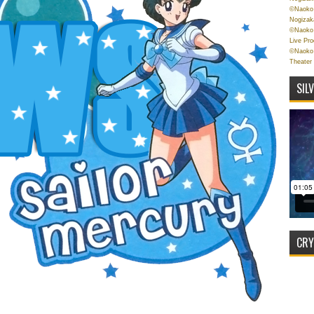
©Naoko 
Nogizak
©Naoko 
Live Pr
©Naoko 
Theater
SIL
CRY