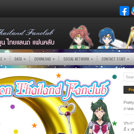
»
»
»
»
»
LE
DATA
DOWNLOAD
SOCIAL NETWORK
CONTACT STAFF
Po
Prett
ภาคค
ประกา
มี่ x 