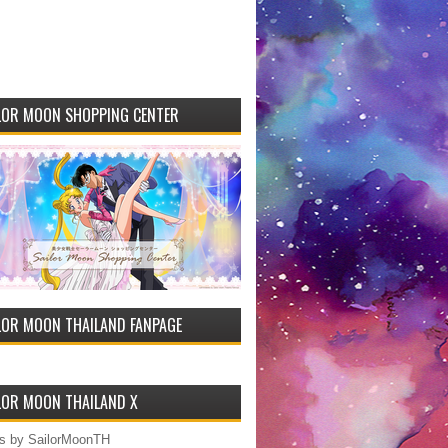
LOR MOON SHOPPING CENTER
LOR MOON THAILAND FANPAGE
LOR MOON THAILAND X
s by SailorMoonTH