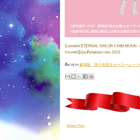
Q posket-ETERNAL SAILOR CHIBI MOON- จาก
ประเทศญี่ปุ่นเดือนพฤษภาคม 2023
ที่มาจาก
劇場版「美少女戦士セーラームーンCosmos」
Newer Post