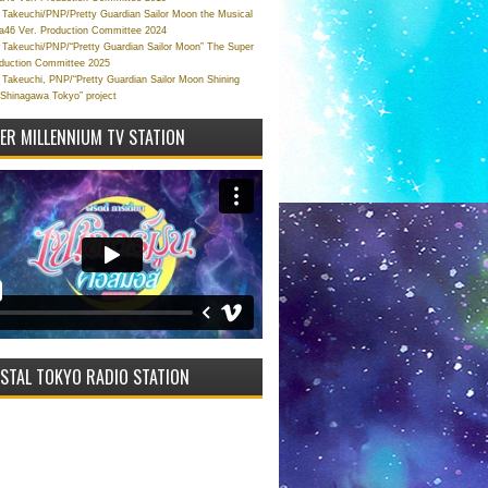
Takeuchi/PNP/Pretty Guardian Sailor Moon the Musical
a46 Ver. Production Committee 2024
Takeuchi/PNP/“Pretty Guardian Sailor Moon” The Super
oduction Committee 2025
Takeuchi, PNP/“Pretty Guardian Sailor Moon Shining
 Shinagawa Tokyo” project
VER MILLENNIUM TV STATION
STAL TOKYO RADIO STATION