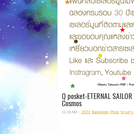
Q posket-ETERNAL SAILO
Cosmos
11:19 AM
2023
,
Banpresto
,
Prize
,
ข่าวสาร