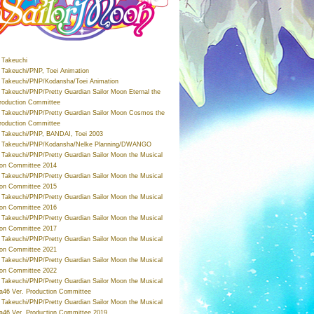
Takeuchi
Takeuchi/PNP, Toei Animation
Takeuchi/PNP/Kodansha/Toei Animation
Takeuchi/PNP/Pretty Guardian Sailor Moon Eternal the
roduction Committee
Takeuchi/PNP/Pretty Guardian Sailor Moon Cosmos the
roduction Committee
Takeuchi/PNP, BANDAI, Toei 2003
 Takeuchi/PNP/Kodansha/Nelke Planning/DWANGO
Takeuchi/PNP/Pretty Guardian Sailor Moon the Musical
ion Committee 2014
Takeuchi/PNP/Pretty Guardian Sailor Moon the Musical
ion Committee 2015
Takeuchi/PNP/Pretty Guardian Sailor Moon the Musical
ion Committee 2016
Takeuchi/PNP/Pretty Guardian Sailor Moon the Musical
ion Committee 2017
Takeuchi/PNP/Pretty Guardian Sailor Moon the Musical
ion Committee 2021
Takeuchi/PNP/Pretty Guardian Sailor Moon the Musical
ion Committee 2022
Takeuchi/PNP/Pretty Guardian Sailor Moon the Musical
a46 Ver. Production Committee
Takeuchi/PNP/Pretty Guardian Sailor Moon the Musical
a46 Ver. Production Committee 2019