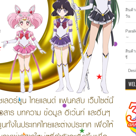
สินค้
วัน
Paral
～
สินค้า
รี่
Desi
WEL