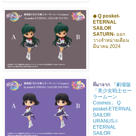
◆ Q posket-
ETERNAL
SAILOR
SATURN-
ออก
วางจำหน่ายเดือน
มีนาคม 2024
ที่มาจาก
『劇場版
「美少女戦士セー
ラームーン
Cosmos」 Q
posket-ETERNAL
SAILOR
URANUS-/-
ETERNAL
SAILOR