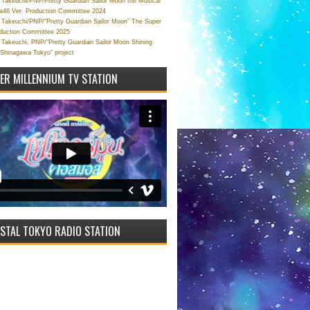
Takeuchi/PNP/Pretty Guardian Sailor Moon the Musical
a46 Ver. Production Committee 2024
Takeuchi/PNP/“Pretty Guardian Sailor Moon” The Super
oduction Committee 2025
Takeuchi, PNP/“Pretty Guardian Sailor Moon Shining
 Shinagawa Tokyo” project
VER MILLENNIUM TV STATION
STAL TOKYO RADIO STATION