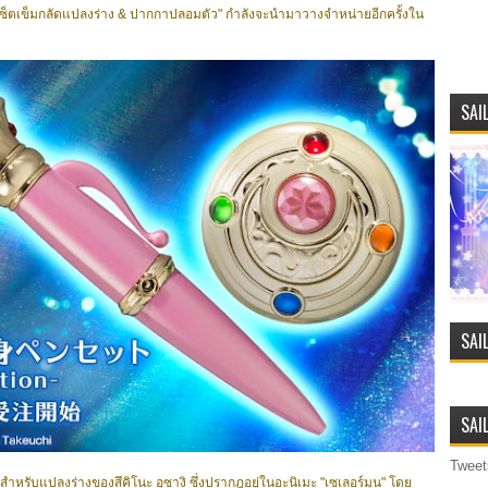
A เซ็ตเข็มกลัดแปลงร่าง & ปากกาปลอมตัว" กำลังจะนำมาวางจำหน่ายอีกครั้งใน
SAI
SAI
SAI
Tweet
ำหรับแปลงร่างของสึคิโนะ อุซางิ ซึ่งปรากฎอยู่ในอะนิเมะ "เซเลอร์มูน" โดย