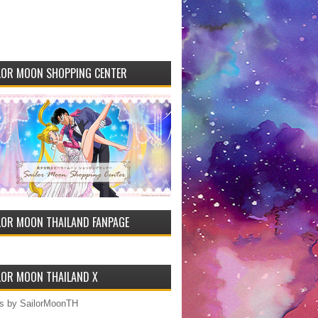
LOR MOON SHOPPING CENTER
LOR MOON THAILAND FANPAGE
LOR MOON THAILAND X
s by SailorMoonTH