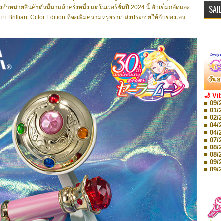
SAI
่ายสินค้าตัวนี้มาแล้วครั้งหนึ่ง แต่ในเวอร์ชั่นปี 2024 นี้ ตัวเข็มกลัดและ
บ Brilliant Color Edition ที่จะเพิ่มความหรูหราเปล่งประกายให้กับของเล่น
🌙 Vi
■ 09/
■ 01/
■ 02/
■ 04/
■ 04/
■ 07/
■ 08/
■ 08/
■ 09/
■ 09/
■ 10/
■ 10/
■ 08/
Storie
■ 09/
Storie