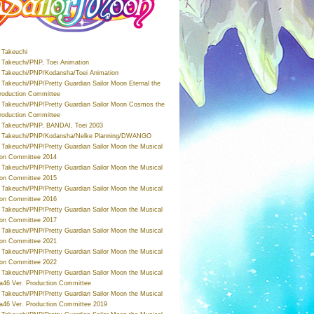
Takeuchi
Takeuchi/PNP, Toei Animation
Takeuchi/PNP/Kodansha/Toei Animation
Takeuchi/PNP/Pretty Guardian Sailor Moon Eternal the
roduction Committee
Takeuchi/PNP/Pretty Guardian Sailor Moon Cosmos the
roduction Committee
Takeuchi/PNP, BANDAI, Toei 2003
 Takeuchi/PNP/Kodansha/Nelke Planning/DWANGO
Takeuchi/PNP/Pretty Guardian Sailor Moon the Musical
ion Committee 2014
Takeuchi/PNP/Pretty Guardian Sailor Moon the Musical
ion Committee 2015
Takeuchi/PNP/Pretty Guardian Sailor Moon the Musical
ion Committee 2016
Takeuchi/PNP/Pretty Guardian Sailor Moon the Musical
ion Committee 2017
Takeuchi/PNP/Pretty Guardian Sailor Moon the Musical
ion Committee 2021
Takeuchi/PNP/Pretty Guardian Sailor Moon the Musical
ion Committee 2022
Takeuchi/PNP/Pretty Guardian Sailor Moon the Musical
a46 Ver. Production Committee
Takeuchi/PNP/Pretty Guardian Sailor Moon the Musical
a46 Ver. Production Committee 2019