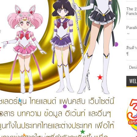
The 1
Fancl
Paral
～
สินค้า
รี่
Desi
WEL