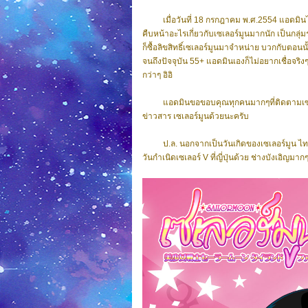
เมื่อวันที่ 18 กรกฎาคม พ.ศ.2554 แอดมินได้ตั
คืบหน้าอะไรเกี่ยวกับเซเลอร์มูนมากนัก เป็นกลุ
ก็ซื้อลิขสิทธิ์เซเลอร์มูนมาจำหน่าย บวกกับตอนนั้
จนถึงปัจจุบัน 55+ แอดมินเองก็ไม่อยากเชื่อจ
กว่าๆ อิอิ
แอดมินขอขอบคุณทุกคนมากๆที่ติดตามเซเล
ข่าวสาร เซเลอร์มูนด้วยนะครับ
ป.ล. นอกจากเป็นวันเกิดของเซเลอร์มูน ไทยแ
วันกำเนิดเซเลอร์ V ที่ญี่ปุ่นด้วย ช่างบังเอิญมาก