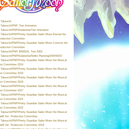
Takeuchi
Takeuchi/PNP, Toei Animation
Takeuchi/PNP/Kodansha/Toei Animation
Takeuchi/PNP/Pretty Guardian Sailor Moon Eternal the
roduction Committee
Takeuchi/PNP/Pretty Guardian Sailor Moon Cosmos the
roduction Committee
Takeuchi/PNP, BANDAI, Toei 2003
 Takeuchi/PNP/Kodansha/Nelke Planning/DWANGO
Takeuchi/PNP/Pretty Guardian Sailor Moon the Musical
ion Committee 2014
Takeuchi/PNP/Pretty Guardian Sailor Moon the Musical
ion Committee 2015
Takeuchi/PNP/Pretty Guardian Sailor Moon the Musical
ion Committee 2016
Takeuchi/PNP/Pretty Guardian Sailor Moon the Musical
ion Committee 2017
Takeuchi/PNP/Pretty Guardian Sailor Moon the Musical
ion Committee 2021
Takeuchi/PNP/Pretty Guardian Sailor Moon the Musical
ion Committee 2022
Takeuchi/PNP/Pretty Guardian Sailor Moon the Musical
a46 Ver. Production Committee
Takeuchi/PNP/Pretty Guardian Sailor Moon the Musical
a46 Ver. Production Committee 2019