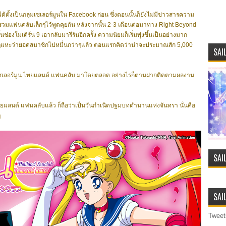
้งเป็นกลุ่มเซเลอร์มูนใน Facebook ก่อน ซึ่งตอนนั้นก็ยังไม่มีข่าวสารความ
่มรวมแฟนคลับเล็กๆไว้พูดคุยกัน หลังจากนั้น 2-3 เดือนต่อมาทาง Right Beyond
นช่องโมเดิร์น 9 เอากลับมารีรันอีกครั้ง ความนิยมก็เริ่มพุ่งขึ้นเป็นอย่างมาก
ริงๆแหะว่ายอดสมาชิกไปหมื่นกว่าๆแล้ว ตอนแรกคิดว่าน่าจะประมาณสัก 5,000
SAI
อร์มูน ไทยแลนด์ แฟนคลับ มาโดยตลอด อย่างไรก็ตามฝากติดตามผลงาน
ลนด์ แฟนคลับแล้ว ก็ถือว่าเป็นวันกำเนิดปฐมบทตำนานแห่งจันทรา นั่นคือ
ๆ
SAI
SAI
Tweet