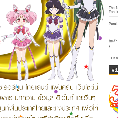
The 1
Fancl
Paral
～
สินค้า
รี่
Desi
WEL