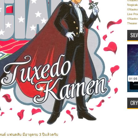
©Naoko 
Nogizak
©Naoko 
Live Pr
©Naoko 
Theater
SIL
CRY
แลนด์ แฟนคลับ มีอายุครบ 3 ปีแล้วครับ