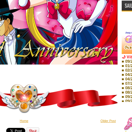
SAI
🌙 Vi
■ 09/
■ 01/
■ 02/
■ 04/
■ 04/
■ 07/
■ 08/
■ 08/
■ 09/
■ 09/
■ 10/
■ 10/
■ 08/
Storie
Home
Older Post
■ 09/
Storie