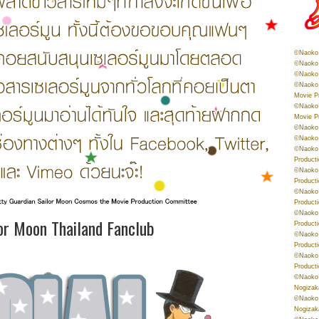
©Naoko 
©Naoko 
©Naoko 
©Naoko 
Movie P
©Naoko 
Movie P
©Naoko 
©Naoko
©Naoko 
Product
©Naoko 
Product
©Naoko 
Product
©Naoko 
lor Moon Thailand Fanclub
Product
©Naoko 
Product
©Naoko 
Product
©Naoko 
Nogizak
©Naoko 
Nogizak