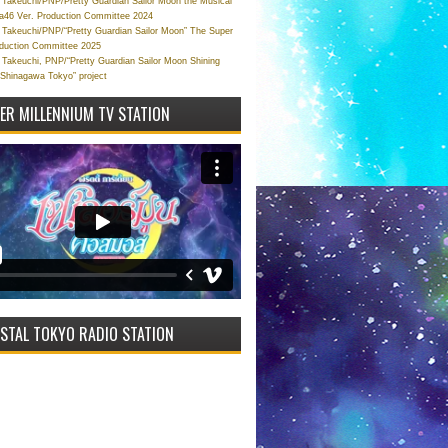
Takeuchi/PNP/Pretty Guardian Sailor Moon the Musical
a46 Ver. Production Committee 2024
Takeuchi/PNP/“Pretty Guardian Sailor Moon” The Super
oduction Committee 2025
Takeuchi, PNP/“Pretty Guardian Sailor Moon Shining
 Shinagawa Tokyo” project
VER MILLENNIUM TV STATION
STAL TOKYO RADIO STATION