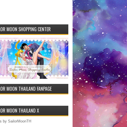
LOR MOON SHOPPING CENTER
LOR MOON THAILAND FANPAGE
LOR MOON THAILAND X
s by SailorMoonTH