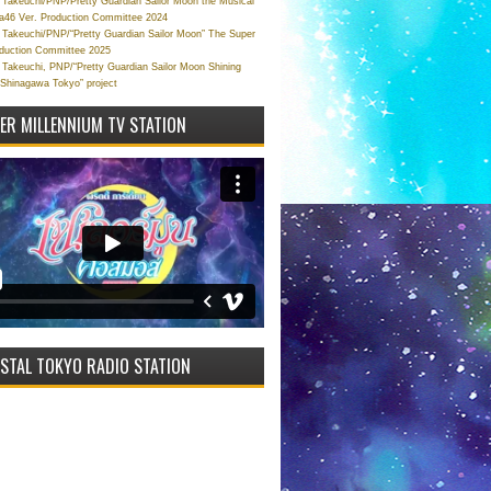
Takeuchi/PNP/Pretty Guardian Sailor Moon the Musical
a46 Ver. Production Committee 2024
Takeuchi/PNP/“Pretty Guardian Sailor Moon” The Super
oduction Committee 2025
Takeuchi, PNP/“Pretty Guardian Sailor Moon Shining
 Shinagawa Tokyo” project
VER MILLENNIUM TV STATION
STAL TOKYO RADIO STATION