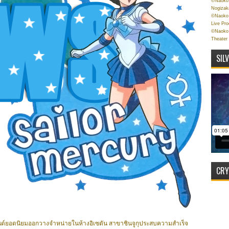
©Naoko 
Nogizak
©Naoko 
Live Pr
©Naoko 
Theater
SIL
CRY
ด์ยอดนิยมออกวางจำหน่ายในห้างอิเซตัน สาขาชินจูกุประสบความสำเร็จ