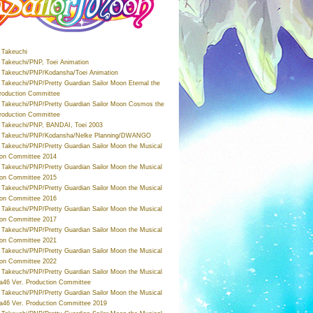
Takeuchi
Takeuchi/PNP, Toei Animation
Takeuchi/PNP/Kodansha/Toei Animation
Takeuchi/PNP/Pretty Guardian Sailor Moon Eternal the
roduction Committee
Takeuchi/PNP/Pretty Guardian Sailor Moon Cosmos the
roduction Committee
Takeuchi/PNP, BANDAI, Toei 2003
 Takeuchi/PNP/Kodansha/Nelke Planning/DWANGO
Takeuchi/PNP/Pretty Guardian Sailor Moon the Musical
ion Committee 2014
Takeuchi/PNP/Pretty Guardian Sailor Moon the Musical
ion Committee 2015
Takeuchi/PNP/Pretty Guardian Sailor Moon the Musical
ion Committee 2016
Takeuchi/PNP/Pretty Guardian Sailor Moon the Musical
ion Committee 2017
Takeuchi/PNP/Pretty Guardian Sailor Moon the Musical
ion Committee 2021
Takeuchi/PNP/Pretty Guardian Sailor Moon the Musical
ion Committee 2022
Takeuchi/PNP/Pretty Guardian Sailor Moon the Musical
a46 Ver. Production Committee
Takeuchi/PNP/Pretty Guardian Sailor Moon the Musical
a46 Ver. Production Committee 2019