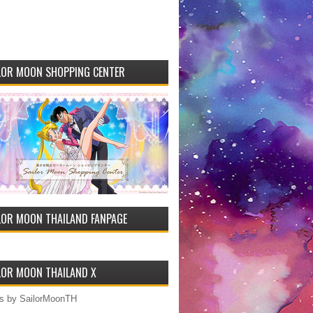
LOR MOON SHOPPING CENTER
LOR MOON THAILAND FANPAGE
LOR MOON THAILAND X
s by SailorMoonTH