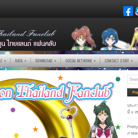
»
»
»
»
»
LE
DATA
DOWNLOAD
SOCIAL NETWORK
CONTACT STAFF
Po
ประกา
มี่ x 
Prett
ภาคค