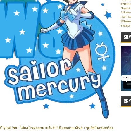
©Naoko 
Nogizak
©Naoko 
Live Pr
©Naoko 
Theater
SIL
CRY
 -Crystal Ver.- ได้เผยโฉมออกมาแล้วจ้า! ลักษณะของสินค้า ชุดอัศวินเซเลอร์จะ