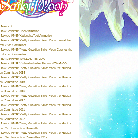
Takeuchi
Takeuchi/PNP, Toei Animation
Takeuchi/PNP/Kodansha/Toei Animation
Takeuchi/PNP/Pretty Guardian Sailor Moon Eternal the
roduction Committee
Takeuchi/PNP/Pretty Guardian Sailor Moon Cosmos the
roduction Committee
Takeuchi/PNP, BANDAI, Toei 2003
 Takeuchi/PNP/Kodansha/Nelke Planning/DWANGO
Takeuchi/PNP/Pretty Guardian Sailor Moon the Musical
ion Committee 2014
Takeuchi/PNP/Pretty Guardian Sailor Moon the Musical
ion Committee 2015
Takeuchi/PNP/Pretty Guardian Sailor Moon the Musical
ion Committee 2016
Takeuchi/PNP/Pretty Guardian Sailor Moon the Musical
ion Committee 2017
Takeuchi/PNP/Pretty Guardian Sailor Moon the Musical
ion Committee 2021
Takeuchi/PNP/Pretty Guardian Sailor Moon the Musical
ion Committee 2022
Takeuchi/PNP/Pretty Guardian Sailor Moon the Musical
a46 Ver. Production Committee
Takeuchi/PNP/Pretty Guardian Sailor Moon the Musical
a46 Ver. Production Committee 2019