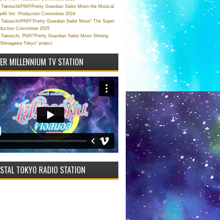
Takeuchi/PNP/Pretty Guardian Sailor Moon the Musical
a46 Ver. Production Committee 2024
Takeuchi/PNP/“Pretty Guardian Sailor Moon” The Super
oduction Committee 2025
Takeuchi, PNP/“Pretty Guardian Sailor Moon Shining
 Shinagawa Tokyo” project
VER MILLENNIUM TV STATION
STAL TOKYO RADIO STATION