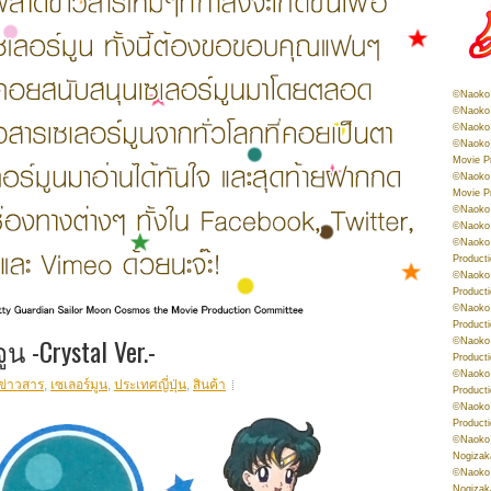
©Naoko 
©Naoko 
©Naoko 
©Naoko 
Movie P
©Naoko 
Movie P
©Naoko 
©Naoko
©Naoko 
Product
©Naoko 
Product
©Naoko 
Product
น -Crystal Ver.-
©Naoko 
Product
©Naoko 
ข่าวสาร
,
เซเลอร์มูน
,
ประเทศญี่ปุ่น
,
สินค้า
Product
©Naoko 
Product
©Naoko 
Nogizak
©Naoko 
Nogizak