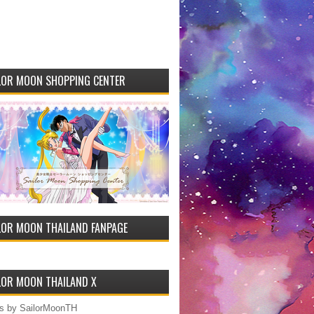
LOR MOON SHOPPING CENTER
LOR MOON THAILAND FANPAGE
LOR MOON THAILAND X
s by SailorMoonTH