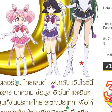
Paral
～
The 1
Fancl
สินค้า
รี่
Desi
WEL