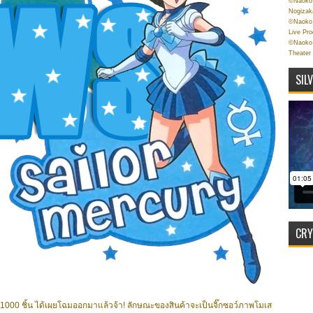
©Naoko 
Nogizak
©Naoko 
Live Pr
©Naoko 
Theater
SIL
CRY
000 ชิ้น ได้เผยโฉมออกมาแล้วจ้า! ลักษณะของสินค้าจะเป็นจิ๊กซอว์ภาพโมเส