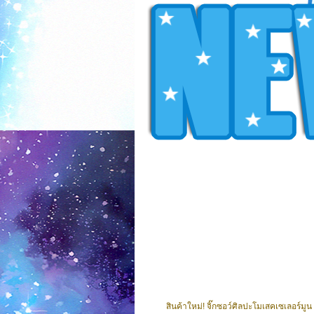
สินค้าใหม่! จิ๊กซอว์ศิลปะโมเสคเซเลอร์มูน 1