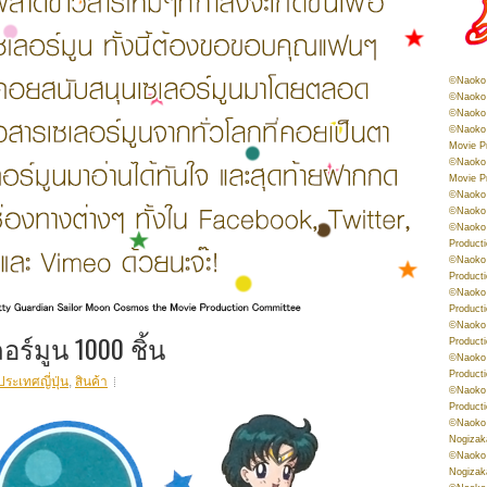
©Naoko 
©Naoko 
©Naoko 
©Naoko 
Movie P
©Naoko 
Movie P
©Naoko 
©Naoko
©Naoko 
Product
©Naoko 
Product
©Naoko 
Product
©Naoko 
ร์มูน 1000 ชิ้น
Product
©Naoko 
Product
ประเทศญี่ปุ่น
,
สินค้า
©Naoko 
Product
©Naoko 
Nogizak
©Naoko 
Nogizak