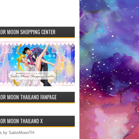
LOR MOON SHOPPING CENTER
LOR MOON THAILAND FANPAGE
LOR MOON THAILAND X
s by SailorMoonTH