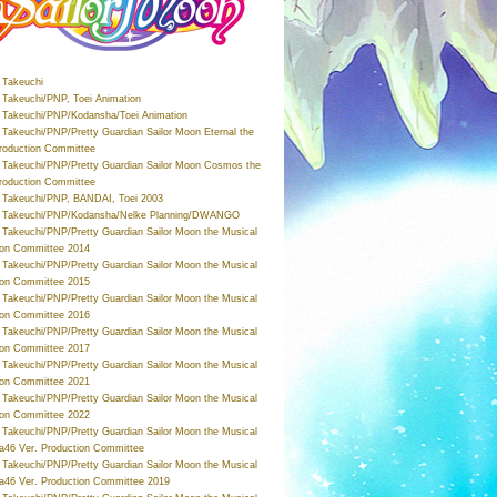
Takeuchi
Takeuchi/PNP, Toei Animation
Takeuchi/PNP/Kodansha/Toei Animation
Takeuchi/PNP/Pretty Guardian Sailor Moon Eternal the
roduction Committee
Takeuchi/PNP/Pretty Guardian Sailor Moon Cosmos the
roduction Committee
Takeuchi/PNP, BANDAI, Toei 2003
 Takeuchi/PNP/Kodansha/Nelke Planning/DWANGO
Takeuchi/PNP/Pretty Guardian Sailor Moon the Musical
ion Committee 2014
Takeuchi/PNP/Pretty Guardian Sailor Moon the Musical
ion Committee 2015
Takeuchi/PNP/Pretty Guardian Sailor Moon the Musical
ion Committee 2016
Takeuchi/PNP/Pretty Guardian Sailor Moon the Musical
ion Committee 2017
Takeuchi/PNP/Pretty Guardian Sailor Moon the Musical
ion Committee 2021
Takeuchi/PNP/Pretty Guardian Sailor Moon the Musical
ion Committee 2022
Takeuchi/PNP/Pretty Guardian Sailor Moon the Musical
a46 Ver. Production Committee
Takeuchi/PNP/Pretty Guardian Sailor Moon the Musical
a46 Ver. Production Committee 2019