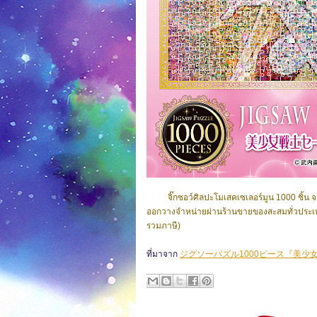
จิ๊กซอว์ศิลปะโมเสคเซเลอร์มูน 1000 ชิ้น จ
ออกวางจำหน่ายผ่านร้านขายของสะสมทั่วประเท
รวมภาษี)
ที่มาจาก
ジグソーパズル1000ピース『美