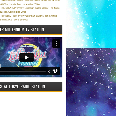
Takeuchi/PNP/Pretty Guardian Sailor Moon the Musical
a46 Ver. Production Committee 2024
Takeuchi/PNP/“Pretty Guardian Sailor Moon” The Super
oduction Committee 2025
Takeuchi, PNP/“Pretty Guardian Sailor Moon Shining
 Shinagawa Tokyo” project
VER MILLENNIUM TV STATION
STAL TOKYO RADIO STATION