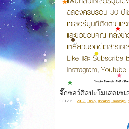
จิ๊กซอว์ศิลปะโมเสคเซเลอ
9:31 AM
2017
,
Ensky
,
ข่าวสาร
,
เซเลอร์มูน
,