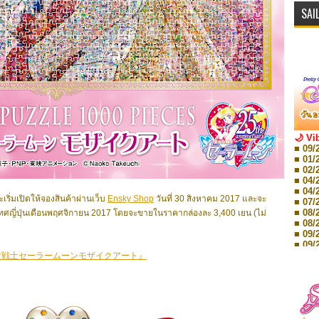
SAI
🌙 Vi
■ 09/
■ 01/
■ 02/
■ 04/
■ 04/
ะเริ่มเปิดให้จองสินค้าผ่านเว็บ
Ensky Shop
วันที่ 30 สิงหาคม 2017 และจะ
■ 07/
■ 08/
ศญี่ปุ่นเดือนพฤศจิกายน 2017 โดยจะขายในราคากล่องละ 3,400 เยน (ไม่
■ 08/
■ 09/
■ 09/
■ 10/
少女戦士セーラームーンモザイクアート』
■ 10/
■ 08/
Storie
■ 09/
Storie