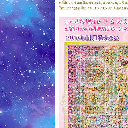
คที่ตัดจากซีนอะนิเมะเซเลอร์มูน เซเลอร์มูน R 
ใหม่ปรากฎอยู่ มีขนาด 51 x 73.5 เซนติเมตร ส