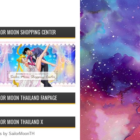
LOR MOON SHOPPING CENTER
LOR MOON THAILAND FANPAGE
LOR MOON THAILAND X
s by SailorMoonTH