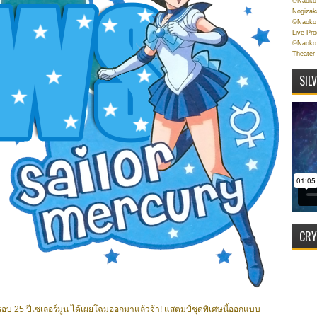
©Naoko 
Nogizak
©Naoko 
Live Pr
©Naoko 
Theater
SIL
CRY
บรอบ 25 ปีเซเลอร์มูน ได้เผยโฉมออกมาแล้วจ้า! แสตมป์ชุดพิเศษนี้ออกแบบ