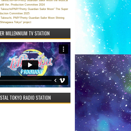
Takeuchi/PNP/Pretty Guardian Sailor Moon the Musical
a46 Ver. Production Committee 2024
Takeuchi/PNP/“Pretty Guardian Sailor Moon” The Super
oduction Committee 2025
Takeuchi, PNP/“Pretty Guardian Sailor Moon Shining
 Shinagawa Tokyo” project
VER MILLENNIUM TV STATION
STAL TOKYO RADIO STATION