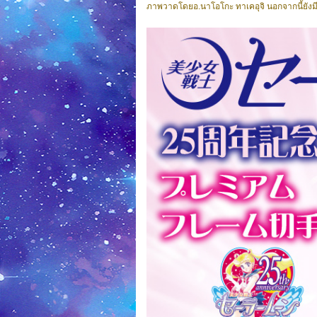
ภาพวาดโดยอ.นาโอโกะ ทาเคอุจิ นอกจากนี้ยังมี