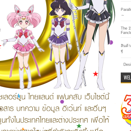
Paral
～
The 1
Fancl
สินค้า
รี่
Desi
WEL