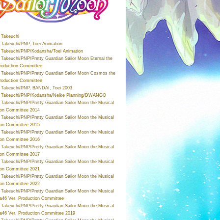
Takeuchi
Takeuchi/PNP, Toei Animation
Takeuchi/PNP/Kodansha/Toei Animation
Takeuchi/PNP/Pretty Guardian Sailor Moon Eternal the
roduction Committee
Takeuchi/PNP/Pretty Guardian Sailor Moon Cosmos the
roduction Committee
Takeuchi/PNP, BANDAI, Toei 2003
 Takeuchi/PNP/Kodansha/Nelke Planning/DWANGO
Takeuchi/PNP/Pretty Guardian Sailor Moon the Musical
ion Committee 2014
Takeuchi/PNP/Pretty Guardian Sailor Moon the Musical
ion Committee 2015
Takeuchi/PNP/Pretty Guardian Sailor Moon the Musical
ion Committee 2016
Takeuchi/PNP/Pretty Guardian Sailor Moon the Musical
ion Committee 2017
Takeuchi/PNP/Pretty Guardian Sailor Moon the Musical
ion Committee 2021
Takeuchi/PNP/Pretty Guardian Sailor Moon the Musical
ion Committee 2022
Takeuchi/PNP/Pretty Guardian Sailor Moon the Musical
a46 Ver. Production Committee
Takeuchi/PNP/Pretty Guardian Sailor Moon the Musical
a46 Ver. Production Committee 2019