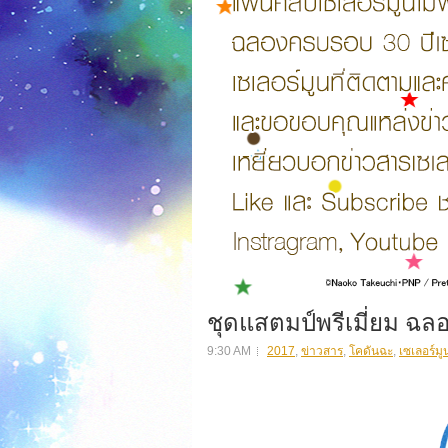
ชุดแสตมป์พรีเมี่ยม ฉล
9:30 AM
2017
,
ข่าวสาร
,
โคดันฉะ
,
เซเลอร์มู