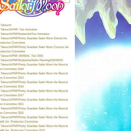
Takeuchi
Takeuchi/PNP, Toei Animation
Takeuchi/PNP/Kodansha/Toei Animation
Takeuchi/PNP/Pretty Guardian Sailor Moon Eternal the
roduction Committee
Takeuchi/PNP/Pretty Guardian Sailor Moon Cosmos the
roduction Committee
Takeuchi/PNP, BANDAI, Toei 2003
 Takeuchi/PNP/Kodansha/Nelke Planning/DWANGO
Takeuchi/PNP/Pretty Guardian Sailor Moon the Musical
ion Committee 2014
Takeuchi/PNP/Pretty Guardian Sailor Moon the Musical
ion Committee 2015
Takeuchi/PNP/Pretty Guardian Sailor Moon the Musical
ion Committee 2016
Takeuchi/PNP/Pretty Guardian Sailor Moon the Musical
ion Committee 2017
Takeuchi/PNP/Pretty Guardian Sailor Moon the Musical
ion Committee 2021
Takeuchi/PNP/Pretty Guardian Sailor Moon the Musical
ion Committee 2022
Takeuchi/PNP/Pretty Guardian Sailor Moon the Musical
a46 Ver. Production Committee
Takeuchi/PNP/Pretty Guardian Sailor Moon the Musical
a46 Ver. Production Committee 2019