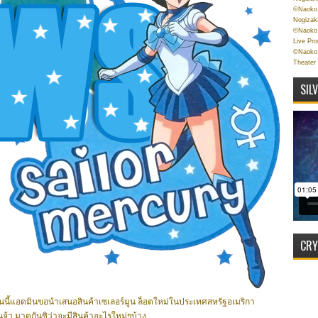
©Naoko 
Nogizak
©Naoko 
Live Pr
©Naoko 
Theater
SIL
CRY
..วันนี้แอดมินขอนำเสนอสินค้าเซเลอร์มูน ล็อตใหม่ในประเทศสหรัฐอเมริกา
า มาดูกันซิว่าจะมีสินค้าอะไรใหม่ๆบ้าง