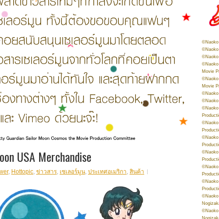
©Naoko 
©Naoko 
©Naoko 
©Naoko 
Movie P
©Naoko 
Movie P
©Naoko 
©Naoko
©Naoko 
Product
©Naoko 
Product
©Naoko 
Product
Moon USA Merchandise
©Naoko 
Product
©Naoko 
wer
,
Hottopic
,
ข่าวสาร
,
เซเลอร์มูน
,
ประเทศอเมริกา
,
สินค้า
Product
©Naoko 
Product
©Naoko 
Nogizak
©Naoko 
Nogizak