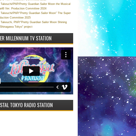
Takeuchi/PNP/Pretty Guardian Sailor Moon the Musical
a46 Ver. Production Committee 2024
Takeuchi/PNP/“Pretty Guardian Sailor Moon” The Super
oduction Committee 2025
Takeuchi, PNP/“Pretty Guardian Sailor Moon Shining
 Shinagawa Tokyo” project
VER MILLENNIUM TV STATION
STAL TOKYO RADIO STATION