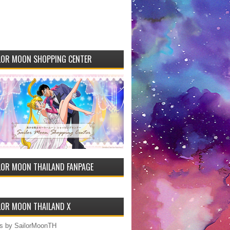
LOR MOON SHOPPING CENTER
LOR MOON THAILAND FANPAGE
LOR MOON THAILAND X
s by SailorMoonTH