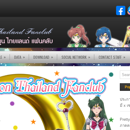
»
»
»
»
»
LE
DATA
DOWNLOAD
SOCIAL NETWORK
CONTACT STAFF
Po
ประกา
มี่ x 
Prett
ภาคค