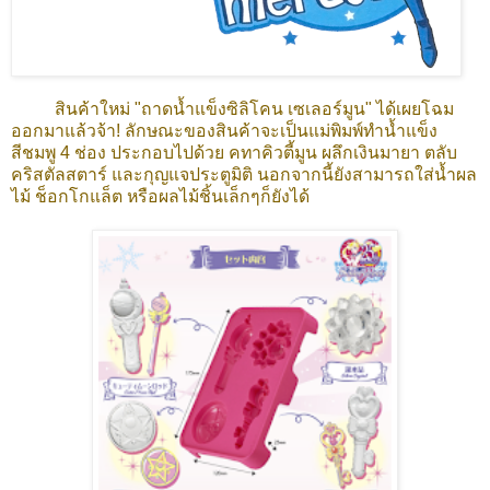
สินค้าใหม่ "ถาดน้ำแข็งซิลิโคน เซเลอร์มูน" ได้เผยโฉม
ออกมาแล้วจ้า! ลักษณะของสินค้าจะเป็นแม่พิมพ์ทำน้ำแข็ง
สีชมพู 4 ช่อง ประกอบไปด้วย คทาคิวตี้มูน ผลึกเงินมายา ตลับ
คริสตัลสตาร์ และกุญแจประตูมิติ นอกจากนี้ยังสามารถใส่น้ำผล
ไม้ ช็อกโกแล็ต หรือผลไม้ชิ้นเล็กๆก็ยังได้