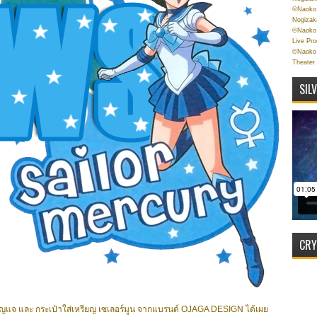
©Naoko 
Nogizak
©Naoko 
Live Pr
©Naoko 
Theater
SIL
CRY
ุญแจ และ กระเป๋าใส่เหรียญ เซเลอร์มูน จากแบรนด์ OJAGA DESIGN ได้เผย