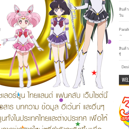
สินค้
วัน
Paral
～
สินค้า
รี่
Desi
WEL