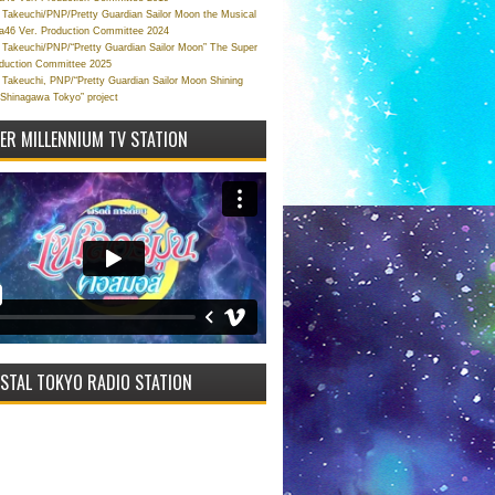
Takeuchi/PNP/Pretty Guardian Sailor Moon the Musical
a46 Ver. Production Committee 2024
Takeuchi/PNP/“Pretty Guardian Sailor Moon” The Super
oduction Committee 2025
Takeuchi, PNP/“Pretty Guardian Sailor Moon Shining
 Shinagawa Tokyo” project
VER MILLENNIUM TV STATION
STAL TOKYO RADIO STATION