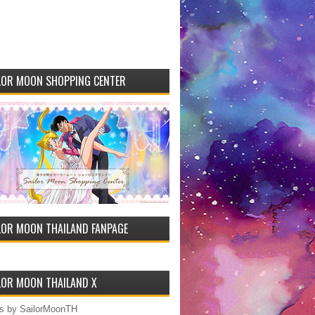
LOR MOON SHOPPING CENTER
LOR MOON THAILAND FANPAGE
LOR MOON THAILAND X
s by SailorMoonTH