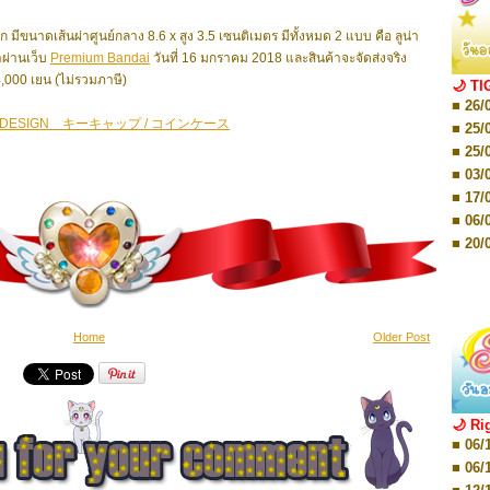
■ 01/
Editio
 มีขนาดเส้นผ่าศูนย์กลาง 8.6 x สูง 3.5 เซนติเมตร มีทั้งหมด 2 แบบ คือ ลูน่า
■ 01/
้าผ่านเว็บ
Premium Bandai
วันที่ 16 มกราคม 2018 และสินค้าจะจัดส่งจริง
Editio
■ 03/
00 เยน (ไม่รวมภาษี)
🌙 TI
Editio
■ 26/
■ 03/
DESIGN キーキャップ / コインケース
Editio
■ 25/
■ 07/
■ 25/
Editio
■ 03/
■ 07/
Editio
■ 17/
■ 11/
■ 06/
Editio
■ 01/
■ 20/
Editio
■ 20/
■ 03/
■ 29/
Editio
■ 04/
■ 29/
Editio
■ 10/
Home
Older Post
■ TBA
■ TBA
■ 10/
■ 17/
■ 26/
🌙 Ri
■ 08/
■ 06/
■ 19/
■ 06/
■ 08/