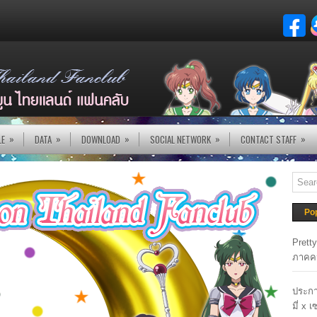
»
»
»
»
»
LE
DATA
DOWNLOAD
SOCIAL NETWORK
CONTACT STAFF
Po
Prett
ภาคค
ประกา
มี่ x 