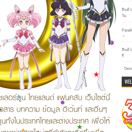
สินค้
วัน
Paral
～
สินค้า
รี่
Desi
WEL