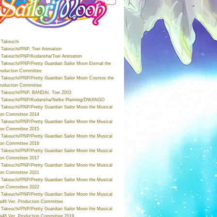
Takeuchi
Takeuchi/PNP, Toei Animation
Takeuchi/PNP/Kodansha/Toei Animation
Takeuchi/PNP/Pretty Guardian Sailor Moon Eternal the
roduction Committee
Takeuchi/PNP/Pretty Guardian Sailor Moon Cosmos the
roduction Committee
Takeuchi/PNP, BANDAI, Toei 2003
 Takeuchi/PNP/Kodansha/Nelke Planning/DWANGO
Takeuchi/PNP/Pretty Guardian Sailor Moon the Musical
ion Committee 2014
Takeuchi/PNP/Pretty Guardian Sailor Moon the Musical
ion Committee 2015
Takeuchi/PNP/Pretty Guardian Sailor Moon the Musical
ion Committee 2016
Takeuchi/PNP/Pretty Guardian Sailor Moon the Musical
ion Committee 2017
Takeuchi/PNP/Pretty Guardian Sailor Moon the Musical
ion Committee 2021
Takeuchi/PNP/Pretty Guardian Sailor Moon the Musical
ion Committee 2022
Takeuchi/PNP/Pretty Guardian Sailor Moon the Musical
a46 Ver. Production Committee
Takeuchi/PNP/Pretty Guardian Sailor Moon the Musical
a46 Ver. Production Committee 2019