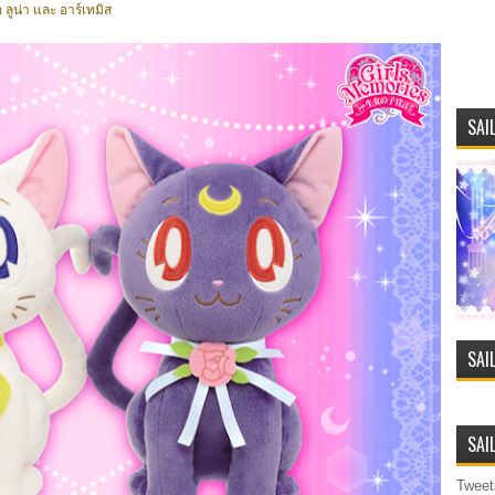
อ ลูน่า และ อาร์เทมิส
SAI
SAI
SAI
Tweet