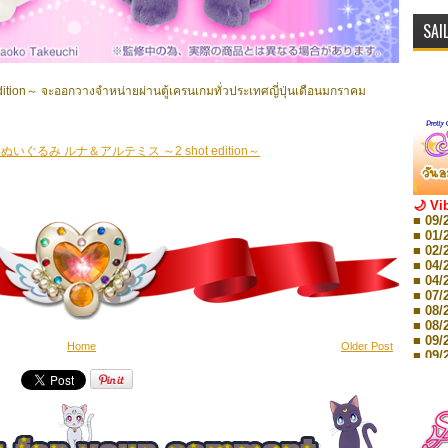
SAI
tion～ จะออกวางจำหน่ายผ่านตู้เครนเกมทั่วประเทศญี่ปุ่นเดือนมกราคม
るみ ルナ＆アルテミス ～2 shot edition～
🌙 Vi
■ 09/
■ 01/
■ 02/
■ 04/
■ 04/
■ 07/
■ 08/
■ 08/
■ 09/
Home
Older Post
■ 09/
■ 10/
■ 10/
■ 08/
Storie
■ 09/
Storie