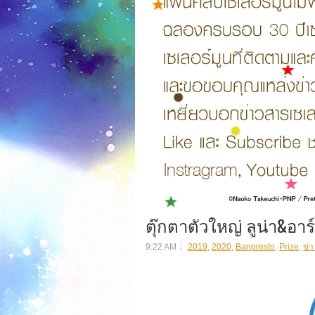
ตุ๊กตาตัวใหญ่ ลูน่า&อาร
9:22 AM
2019
,
2020
,
Banpresto
,
Prize
,
ข่