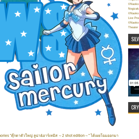
©Naoko 
Nogizak
©Naoko 
Live Pr
©Naoko 
Theater
SIL
CRY
emories "ตุ๊กตาตัวใหญ่ ลูน่า&อาร์เทมิส ～2 shot edition～" ได้เผยโฉมออกมา