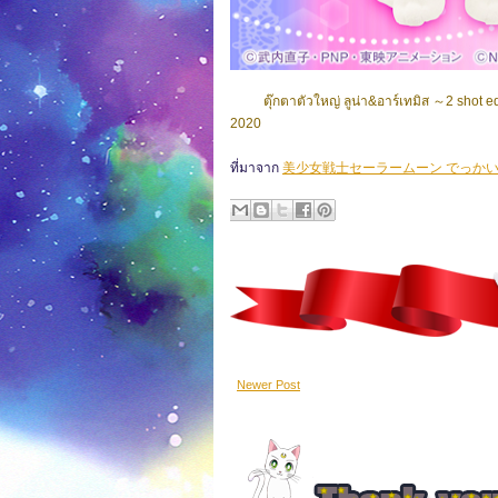
ตุ๊กตาตัวใหญ่ ลูน่า&อาร์เทมิส ～2 shot edi
2020
ที่มาจาก
美少女戦士セーラームーン でっかいぬいぐ
Newer Post