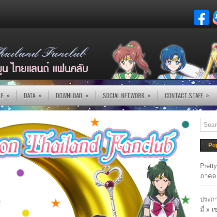
»
»
»
»
»
LE
DATA
DOWNLOAD
SOCIAL NETWORK
CONTACT STAFF
Po
Prett
ภาคค
ประกา
มี่ x 