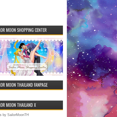
LOR MOON SHOPPING CENTER
LOR MOON THAILAND FANPAGE
LOR MOON THAILAND X
s by SailorMoonTH