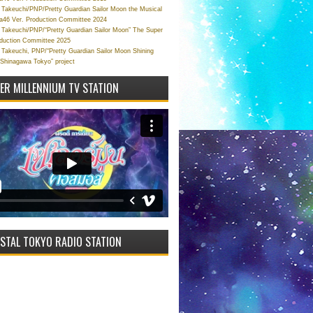
Takeuchi/PNP/Pretty Guardian Sailor Moon the Musical
a46 Ver. Production Committee 2024
Takeuchi/PNP/“Pretty Guardian Sailor Moon” The Super
oduction Committee 2025
Takeuchi, PNP/“Pretty Guardian Sailor Moon Shining
 Shinagawa Tokyo” project
VER MILLENNIUM TV STATION
STAL TOKYO RADIO STATION