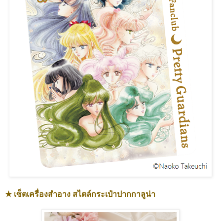
★ เซ็ตเครื่องสำอาง สไตล์กระเป๋าปากกาลูน่า