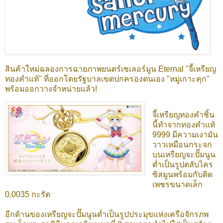
สินค้าใหม่ฉลองการฉายภาพยนตร์เซเลอร์มูน Eternal "จี้เหรียญ
ทองคำแท้" ที่ออกโดยรัฐบาลเขตปกครองตนเอง "หมู่เกาะคุก"
พร้อมออกวางจำหน่ายแล้ว!
จี้
เหรียญทองคำชิ้น
นี้ทำจากทองคำแท้
9999 มีความเงามัน
วาวเหมือนกระจก
บนเหรียญจะปั๊มนูน
ต่ำเป็นรูปตลับไคร
ซิสมูนพร้อมกับติด
เพชรขนาดเล็ก
0.0035 กะรัต
อีกด้านของเหรียญจะปั๊มนูนต่ำเป็นรูปประมุขแห่งเครือจักรภพ