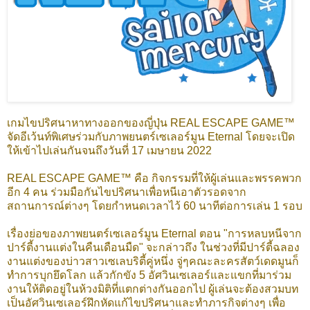
เกมไขปริศนาหาทางออกของญี่ปุ่น REAL ESCAPE GAME™
จัดอีเว้นท์พิเศษร่วมกับภาพยนตร์เซเลอร์มูน Eternal โดยจะเปิด
ให้เข้าไปเล่นกันจนถึงวันที่ 17 เมษายน 2022
REAL ESCAPE GAME™ คือ กิจกรรมที่ให้ผู้เล่นและพรรคพวก
อีก 4 คน ร่วมมือกันไขปริศนาเพื่อหนีเอาตัวรอดจาก
สถานการณ์ต่างๆ โดยกำหนดเวลาไว้ 60 นาทีต่อการเล่น 1 รอบ
เรื่องย่อของภาพยนตร์เซเลอร์มูน Eternal ตอน "การหลบหนีจาก
ปาร์ตี้งานแต่งในคืนเดือนมืด" จะกล่าวถึง ในช่วงที่มีปาร์ตี้ฉลอง
งานแต่งของบ่าวสาวเซเลบริตี้คู่หนึ่ง จู่ๆคณะละครสัตว์เดดมูนก็
ทำการบุกยึดโลก แล้วกักขัง 5 อัศวินเซเลอร์และแขกที่มาร่วม
งานให้ติดอยู่ในห้วงมิติที่แตกต่างกันออกไป ผู้เล่นจะต้องสวมบท
เป็นอัศวินเซเลอร์ฝึกหัดแก้ไขปริศนาและทำภารกิจต่างๆ เพื่อ