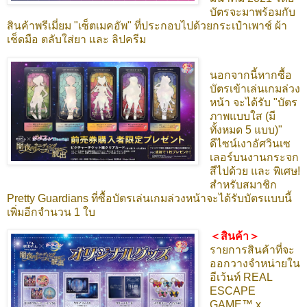
บัตรจะมาพร้อมกับ
สินค้าพรีเมี่ยม "เซ็ตเมคอัพ" ที่ประกอบไปด้วยกระเป๋าเพาช์ ผ้า
เช็ดมือ ตลับใส่ยา และ ลิปครีม
นอกจากนี้หากซื้อ
บัตรเข้าเล่นเกมล่วง
หน้า จะได้รับ "บัตร
ภาพแบบใส (มี
ทั้งหมด 5 แบบ)"
ดีไซน์เงาอัศวินเซ
เลอร์บนงานกระจก
สีไปด้วย และ พิเศษ!
สำหรับสมาชิก
Pretty Guardians ที่ซื้อบัตรเล่นเกมล่วงหน้าจะได้รับบัตรแบบนี้
เพิ่มอีกจำนวน 1 ใบ
＜สินค้า＞
รายการสินค้าที่จะ
ออกวางจำหน่ายใน
อีเว้นท์ REAL
ESCAPE
GAME™ x