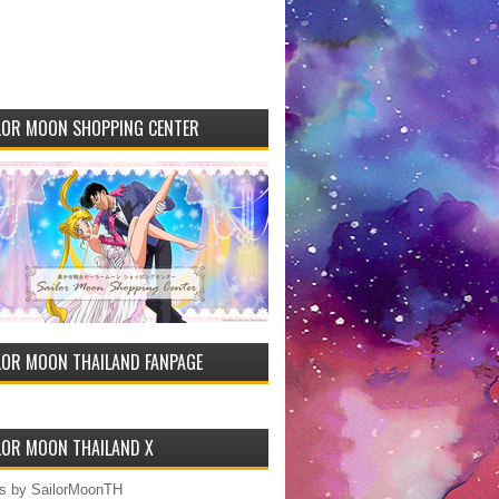
LOR MOON SHOPPING CENTER
LOR MOON THAILAND FANPAGE
LOR MOON THAILAND X
s by SailorMoonTH