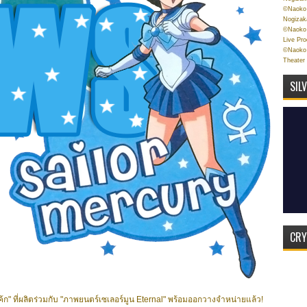
©Naoko 
Nogizak
©Naoko 
Live Pr
©Naoko 
Theater
SIL
CRY
ก" ที่ผลิตร่วมกับ "ภาพยนตร์เซเลอร์มูน Eternal" พร้อมออกวางจำหน่ายแล้ว!