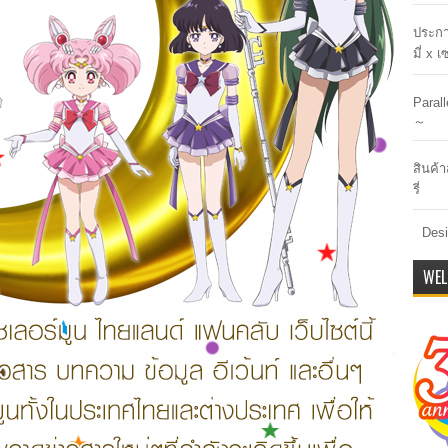
ประกา
มี่ x 
Paral
～
สินค้า
รี่
Desi
WEL