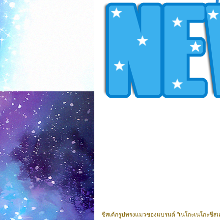
ชีสเค้กรูปทรงแมวของแบรนด์ "เนโกะเนโกะชีสเค้