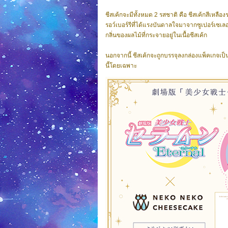
ชีสเค้กจะมีทั้งหมด 2 รสชาติ คือ ชีสเค้กสีเหลื
รอว์เบอร์รีที่ได้แรงบันดาลใจมาจากซูเปอร์เซเลอร
กลิ่นของผลไม้ที่กระจายอยู่ในเนื้อชีสเค้ก
นอกจากนี้ ชีสเค้กจะถูกบรรจุลงกล่องแพ็คเกจเป็
นี้โดยเฉพาะ