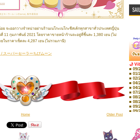
SAI
มูนน้อย จะออกวางจำหน่ายผ่านร้านเนโกะเนโกะชีสเค้กทุกสาขาทั่วประเทศญี่ปุ่น
ันที่ 11 กุมภาพันธ์ 2021 โดยราคาขายหน้าร้านจะอยู่ที่ชิ้นละ 1,380 เยน (ไม่
ยในราคาเซ็ตละ 4,287 เยน (ไม่รวมภาษี)
 / スーパーセーラーちびムーン
🌙 Vi
■ 09/
■ 01/
■ 02/
■ 04/
■ 04/
■ 07/
■ 08/
■ 08/
■ 09/
■ 09/
Home
Older Post
■ 10/
■ 10/
■ 08/
Storie
■ 09/
Storie