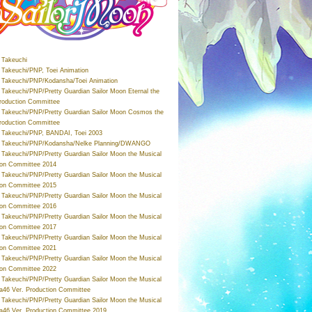
Takeuchi
Takeuchi/PNP, Toei Animation
Takeuchi/PNP/Kodansha/Toei Animation
Takeuchi/PNP/Pretty Guardian Sailor Moon Eternal the
roduction Committee
Takeuchi/PNP/Pretty Guardian Sailor Moon Cosmos the
roduction Committee
Takeuchi/PNP, BANDAI, Toei 2003
 Takeuchi/PNP/Kodansha/Nelke Planning/DWANGO
Takeuchi/PNP/Pretty Guardian Sailor Moon the Musical
ion Committee 2014
Takeuchi/PNP/Pretty Guardian Sailor Moon the Musical
ion Committee 2015
Takeuchi/PNP/Pretty Guardian Sailor Moon the Musical
ion Committee 2016
Takeuchi/PNP/Pretty Guardian Sailor Moon the Musical
ion Committee 2017
Takeuchi/PNP/Pretty Guardian Sailor Moon the Musical
ion Committee 2021
Takeuchi/PNP/Pretty Guardian Sailor Moon the Musical
ion Committee 2022
Takeuchi/PNP/Pretty Guardian Sailor Moon the Musical
a46 Ver. Production Committee
Takeuchi/PNP/Pretty Guardian Sailor Moon the Musical
a46 Ver. Production Committee 2019