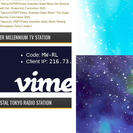
Takeuchi/PNP/Pretty Guardian Sailor Moon the Musical
a46 Ver. Production Committee 2024
Takeuchi/PNP/“Pretty Guardian Sailor Moon” The Super
oduction Committee 2025
Takeuchi, PNP/“Pretty Guardian Sailor Moon Shining
 Shinagawa Tokyo” project
VER MILLENNIUM TV STATION
STAL TOKYO RADIO STATION